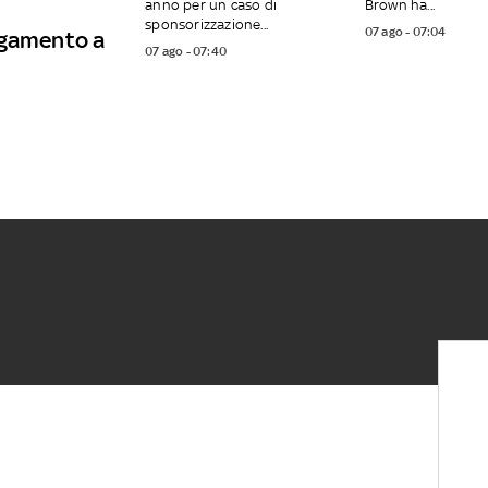
anno per un caso di
Brown ha...
sponsorizzazione...
07 ago - 07:04
ngamento a
07 ago - 07:40