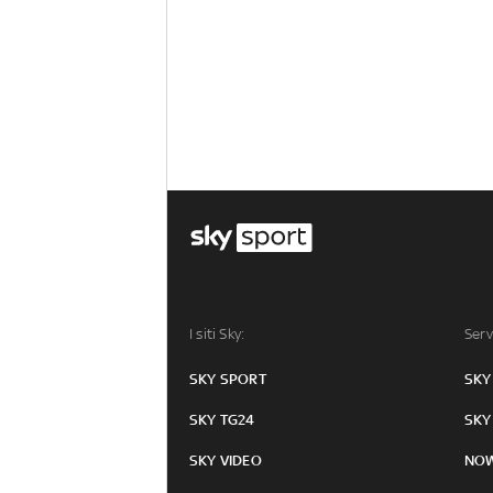
I siti Sky:
Serv
SKY SPORT
SKY
SKY TG24
SKY
SKY VIDEO
NO