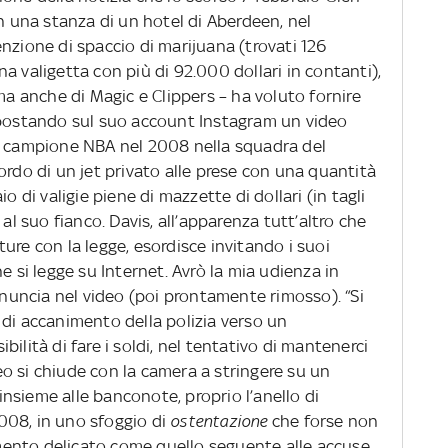
in una stanza di un hotel di Aberdeen, nel
nzione di spaccio di marijuana (trovati 126
a valigetta con più di 92.000 dollari in contanti),
 ma anche di Magic e Clippers – ha voluto fornire
 postando sul suo account Instagram un video
go campione NBA nel 2008 nella squadra del
ordo di un jet privato alle prese con una quantità
o di valigie piene di mazzette di dollari (in tagli
 al suo fianco. Davis, all’apparenza tutt’altro che
ure con la legge, esordisce invitando i suoi
e si legge su Internet. Avrò la mia udienza in
annuncia nel video (poi prontamente rimosso). “Si
 di accanimento della polizia verso un
ilità di fare i soldi, nel tentativo di mantenerci
ideo si chiude con la camera a stringere su un
 insieme alle banconote, proprio l’anello di
008, in uno sfoggio di
ostentazione
che forse non
ento delicato come quello seguente alle accuse