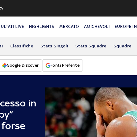
ky
SULTATI LIVE
HIGHLIGHTS
MERCATO
AMICHEVOLI
EUROPEI 
ti
Classifiche
Stats Singoli
Stats Squadre
Squadre
Google Discover
Fonti Preferite
cesso in
by”
 forse