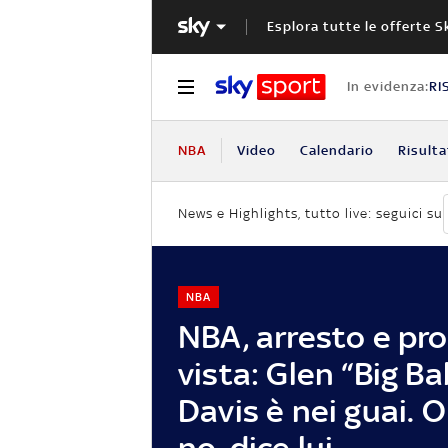
Esplora tutte le offerte S
In evidenza:
RI
NBA
Video
Calendario
Risulta
News e Highlights, tutto live: seguici su
NBA
NBA, arresto e pro
vista: Glen “Big Ba
Davis è nei guai. O
no, dice lui