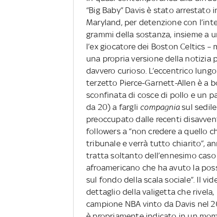
“Big Baby” Davis è stato arrestato 
Maryland, per detenzione con l’inte
grammi della sostanza, insieme a un
l’ex giocatore dei Boston Celtics –
una propria versione della notizia
davvero curioso. L’eccentrico lun
terzetto Pierce-Garnett-Allen è a b
sconfinata di cosce di pollo e un pai
da 20) a fargli
compagnia
sul sedile
preoccupato dalle recenti disavvent
followers a “non credere a quello ch
tribunale e verrà tutto chiarito”, 
tratta soltanto dell’ennesimo caso
afroamericano che ha avuto la possib
sul fondo della scala sociale”. Il v
dettaglio della valigetta che rivela,
campione NBA vinto da Davis nel 2
è propriamente indicato in un mom