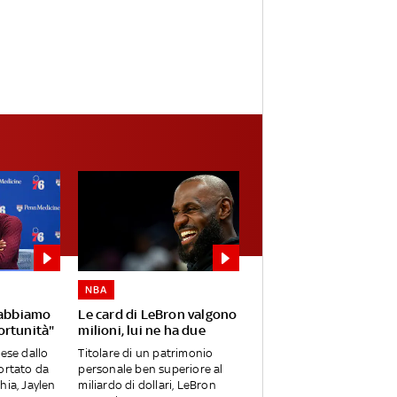
NBA
 abbiamo
Le card di LeBron valgono
ortunità"
milioni, lui ne ha due
mese dallo
Titolare di un patrimonio
ortato da
personale ben superiore al
hia, Jaylen
miliardo di dollari, LeBron