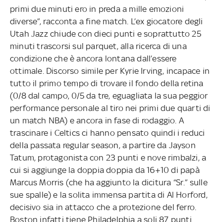
primi due minuti ero in preda a mille emozioni
diverse”, racconta a fine match. L’ex giocatore degli
Utah Jazz chiude con dieci punti e soprattutto 25
minuti trascorsi sul parquet, alla ricerca di una
condizione che è ancora lontana dall’essere
ottimale. Discorso simile per Kyrie Irving, incapace in
tutto il primo tempo di trovare il fondo della retina
(0/8 dal campo, 0/5 da tre, eguagliata la sua peggior
performance personale al tiro nei primi due quarti di
un match NBA) e ancora in fase di rodaggio. A
trascinare i Celtics ci hanno pensato quindi i reduci
della passata regular season, a partire da Jayson
Tatum, protagonista con 23 punti e nove rimbalzi, a
cui si aggiunge la doppia doppia da 16+10 di papà
Marcus Morris (che ha aggiunto la dicitura “Sr.” sulle
sue spalle) e la solita immensa partita di Al Horford,
decisivo sia in attacco che a protezione del ferro.
Boston infatti tiene Philadelphia a soli 87 punti