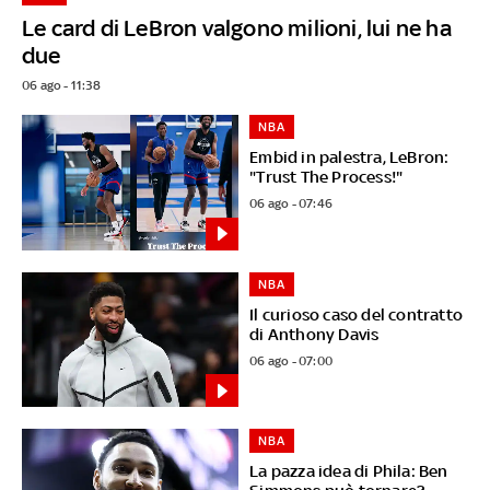
Le card di LeBron valgono milioni, lui ne ha
due
06 ago - 11:38
NBA
Embid in palestra, LeBron:
"Trust The Process!"
06 ago - 07:46
NBA
Il curioso caso del contratto
di Anthony Davis
06 ago - 07:00
NBA
La pazza idea di Phila: Ben