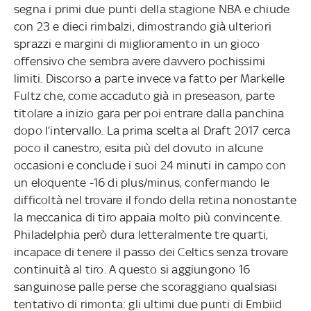
segna i primi due punti della stagione NBA e chiude
con 23 e dieci rimbalzi, dimostrando già ulteriori
sprazzi e margini di miglioramento in un gioco
offensivo che sembra avere davvero pochissimi
limiti. Discorso a parte invece va fatto per Markelle
Fultz che, come accaduto già in preseason, parte
titolare a inizio gara per poi entrare dalla panchina
dopo l’intervallo. La prima scelta al Draft 2017 cerca
poco il canestro, esita più del dovuto in alcune
occasioni e conclude i suoi 24 minuti in campo con
un eloquente -16 di plus/minus, confermando le
difficoltà nel trovare il fondo della retina nonostante
la meccanica di tiro appaia molto più convincente.
Philadelphia però dura letteralmente tre quarti,
incapace di tenere il passo dei Celtics senza trovare
continuità al tiro. A questo si aggiungono 16
sanguinose palle perse che scoraggiano qualsiasi
tentativo di rimonta: gli ultimi due punti di Embiid