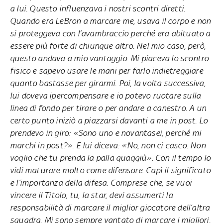
a lui. Questo influenzava i nostri scontri diretti.
Quando era LeBron a marcare me, usava il corpo e non
si proteggeva con l’avambraccio perché era abituato a
essere più forte di chiunque altro. Nel mio caso, però,
questo andava a mio vantaggio. Mi piaceva lo scontro
fisico e sapevo usare le mani per farlo indietreggiare
quanto bastasse per girarmi. Poi, la volta successiva,
lui doveva ipercompensare e io potevo ruotare sulla
linea di fondo per tirare o per andare a canestro. A un
certo punto iniziò a piazzarsi davanti a me in post. Lo
prendevo in giro: «Sono uno e novantasei, perché mi
marchi in post?». E lui diceva: «No, non ci casco. Non
voglio che tu prenda la palla quaggiù». Con il tempo lo
vidi maturare molto come difensore. Capì il significato
e l’importanza della difesa. Comprese che, se vuoi
vincere il Titolo, tu, la star, devi assumerti la
responsabilità di marcare il miglior giocatore dell’altra
squadra. Mi sono sempre vantato di marcare i migliori.