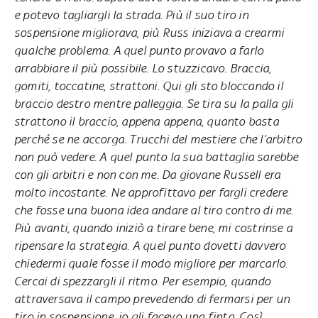
e potevo tagliargli la strada. Più il suo tiro in
sospensione migliorava, più Russ iniziava a crearmi
qualche problema. A quel punto provavo a farlo
arrabbiare il più possibile. Lo stuzzicavo. Braccia,
gomiti, toccatine, strattoni. Qui gli sto bloccando il
braccio destro mentre palleggia. Se tira su la palla gli
strattono il braccio, appena appena, quanto basta
perché se ne accorga. Trucchi del mestiere che l’arbitro
non può vedere. A quel punto la sua battaglia sarebbe
con gli arbitri e non con me. Da giovane Russell era
molto incostante. Ne approfittavo per fargli credere
che fosse una buona idea andare al tiro contro di me.
Più avanti, quando iniziò a tirare bene, mi costrinse a
ripensare la strategia. A quel punto dovetti davvero
chiedermi quale fosse il modo migliore per marcarlo.
Cercai di spezzargli il ritmo. Per esempio, quando
attraversava il campo prevedendo di fermarsi per un
tiro in sospensione, io gli facevo una finta. Così