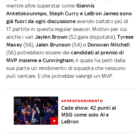
mentre altre superstar come
Giannis
Antetokounmpo, Steph Curry e LeBron James sono
già fuori da ogni discussione
avendo saltato più di
17 partite in questa regular season. Motivo per cui
anche i vari
Jaylen Brown
(52 gare disputate),
Tyrese
Maxey
(56),
Jalen Brunson
(54) e
Donovan Mitchell
(55) potrebbero essere dei
candidati al premio di
MVP insieme a Cunningham
, il quale ha però dalla
sua parte un rendimento di squadra che nessuno
può vantare. E che potrebbe valergli un MVP.
APPROFONDIMENTO
Cade show: 42 punti al
MSG come solo AI e
LeBron