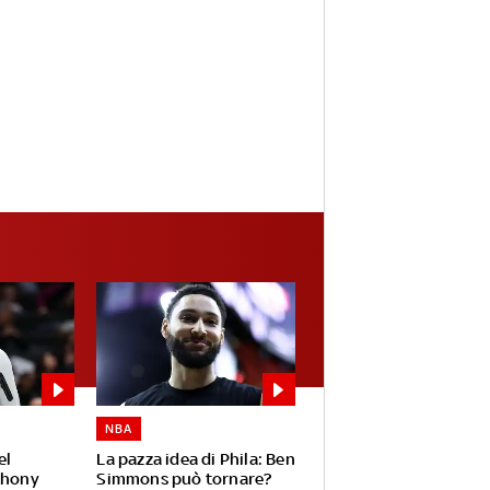
NBA
el
La pazza idea di Phila: Ben
thony
Simmons può tornare?