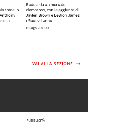
Reduci da un mercato
via trade lo
clamoroso, con le aggiunte di
, Anthony
Jaylen Brown e LeBron James,
eso in
i Sixers stanno...
06 ago - 07:00
VAI ALLA SEZIONE
PUBBLICITÀ