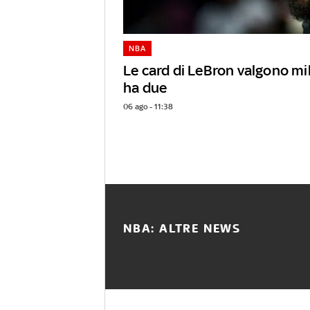
NBA
Le card di LeBron valgono mili
ha due
06 ago - 11:38
NBA: ALTRE NEWS