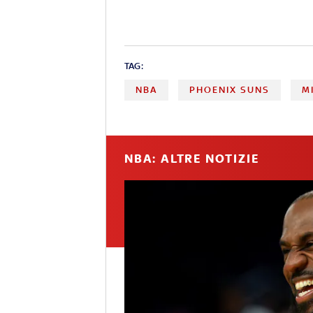
TAG:
NBA
PHOENIX SUNS
M
NBA: ALTRE NOTIZIE