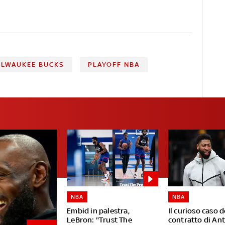
ILWAUKEE BUCKS
PLAYOFF NBA
NBA
NBA
Embid in palestra,
Il curioso caso d
LeBron: "Trust The
contratto di An