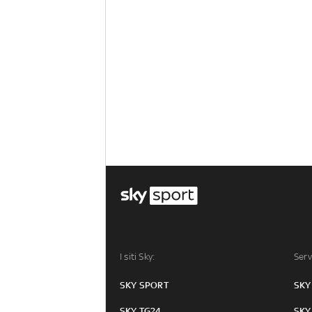
I siti Sky:
Serv
SKY SPORT
SKY
SKY TG24
SKY