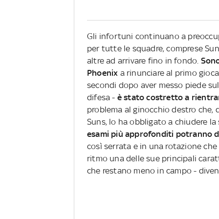
Gli infortuni continuano a preoccup
per tutte le squadre, comprese Suns
altre ad arrivare fino in fondo.
Sono
Phoenix
a rinunciare al primo giocat
secondi dopo aver messo piede sul 
difesa -
è stato costretto a rientr
problema al ginocchio destro che, 
Suns, lo ha obbligato a chiudere la
esami più approfonditi potranno de
così serrata e in una rotazione che f
ritmo una delle sue principali carat
che restano meno in campo - divent