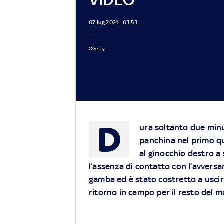
07 lug 2021 - 03:53
©Getty
D
ura soltanto due minut
panchina nel primo qu
al ginocchio destro a
l’assenza di contatto con l’avversar
gamba ed è stato costretto a uscir
ritorno in campo per il resto del 