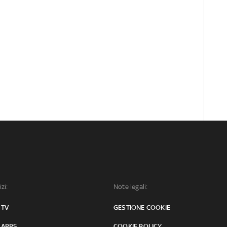
izi:
Note legali:
 TV
GESTIONE COOKIE
 APPS
COOKIE POLICY