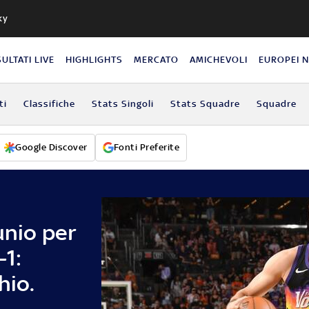
ky
SULTATI LIVE
HIGHLIGHTS
MERCATO
AMICHEVOLI
EUROPEI 
ti
Classifiche
Stats Singoli
Stats Squadre
Squadre
Google Discover
Fonti Preferite
unio per
-1:
hio.