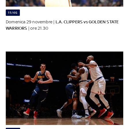
11/46
Domenica 29 novembre |
L.A. CLIPPERS vs GOLDEN STATE
WARRIORS
| ore 21.30