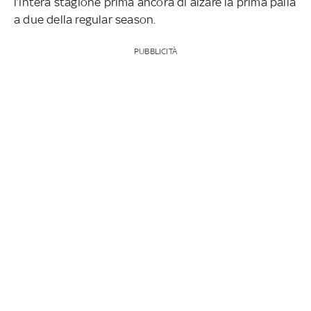
l’intera stagione prima ancora di alzare la prima palla
a due della regular season.
PUBBLICITÀ