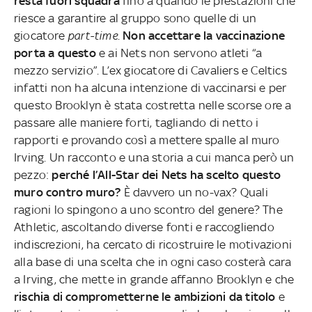
resta fuori squadra
fino a quando le prestazioni che
riesce a garantire al gruppo sono quelle di un
giocatore
part-time
.
Non accettare la vaccinazione
porta a questo
e ai Nets non servono atleti “a
mezzo servizio”. L’ex giocatore di Cavaliers e Celtics
infatti non ha alcuna intenzione di vaccinarsi e per
questo Brooklyn è stata costretta nelle scorse ore a
passare alle maniere forti, tagliando di netto i
rapporti e provando così a mettere spalle al muro
Irving. Un racconto e una storia a cui manca però un
pezzo:
perché l’All-Star dei Nets ha scelto questo
muro contro muro?
È davvero un no-vax? Quali
ragioni lo spingono a uno scontro del genere? The
Athletic, ascoltando diverse fonti e raccogliendo
indiscrezioni, ha cercato di ricostruire le motivazioni
alla base di una scelta che in ogni caso costerà cara
a Irving, che mette in grande affanno Brooklyn e che
rischia di comprometterne le ambizioni da titolo
e