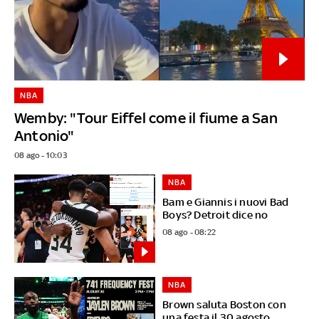
NBA
Wemby: "Tour Eiffel come il fiume a San
Antonio"
08 ago - 10:03
NBA
Bam e Giannis i nuovi Bad
Boys? Detroit dice no
08 ago - 08:22
NBA
Brown saluta Boston con
una festa il 30 agosto