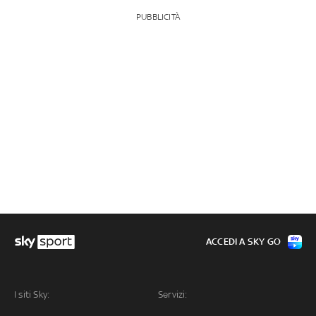
PUBBLICITÀ
ACCEDI A SKY GO
I siti Sky:
Servizi: