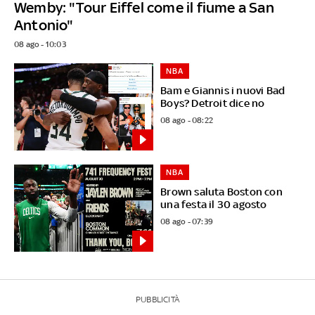
Wemby: "Tour Eiffel come il fiume a San
Antonio"
08 ago - 10:03
NBA
Bam e Giannis i nuovi Bad
Boys? Detroit dice no
08 ago - 08:22
NBA
Brown saluta Boston con
una festa il 30 agosto
08 ago - 07:39
PUBBLICITÀ