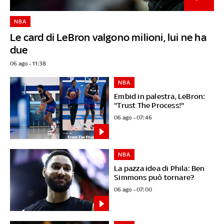
NBA
Le card di LeBron valgono milioni, lui ne ha
due
06 ago - 11:38
NBA
Embid in palestra, LeBron:
"Trust The Process!"
06 ago - 07:46
NBA
La pazza idea di Phila: Ben
Simmons può tornare?
06 ago - 07:00