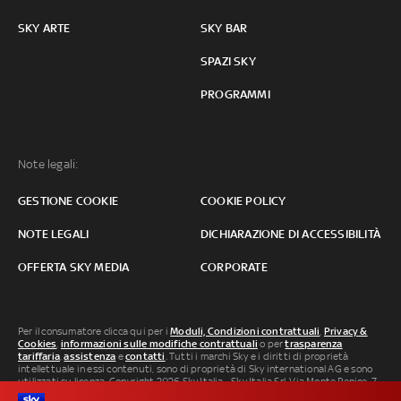
SKY ARTE
SKY BAR
SPAZI SKY
PROGRAMMI
Note legali:
GESTIONE COOKIE
COOKIE POLICY
NOTE LEGALI
DICHIARAZIONE DI ACCESSIBILITÀ
OFFERTA SKY MEDIA
CORPORATE
Per il consumatore clicca qui per i
Moduli, Condizioni contrattuali
,
Privacy &
Cookies
,
informazioni sulle modifiche contrattuali
o per
trasparenza
tariffaria
,
assistenza
e
contatti
. Tutti i marchi Sky e i diritti di proprietà
intellettuale in essi contenuti, sono di proprietà di Sky international AG e sono
utilizzati su licenza. Copyright 2026 Sky Italia - Sky Italia Srl Via Monte Penice, 7 -
20138 Milano P.IVA 04619241005. SkyTG24: ISSN 3035-1537 e SkySport: ISSN