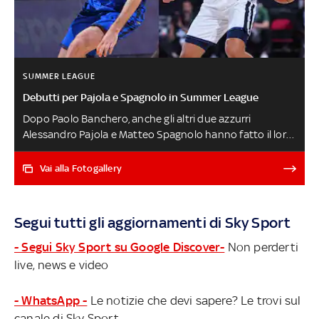
SUMMER LEAGUE
Debutti per Pajola e Spagnolo in Summer League
Dopo Paolo Banchero, anche gli altri due azzurri
Alessandro Pajola e Matteo Spagnolo hanno fatto il loro
esordio alla Summer League di Las Vegas,
rispettivamente con le maglie dei Dallas Mavericks
Vai alla Fotogallery
(sconfitti dai Chicago Bulls all’overtime) e dei Minnesota
Timberwolves (vincenti contro Denver). Due giocatori
sopra quota 30 punti nella notte: ecco tutto il meglio da
Segui tutti gli aggiornamenti di Sky Sport
Las Vegas
- Segui Sky Sport su Google Discover-
Non perderti
live, news e video
- WhatsApp -
Le notizie che devi sapere? Le trovi sul
canale di Sky Sport