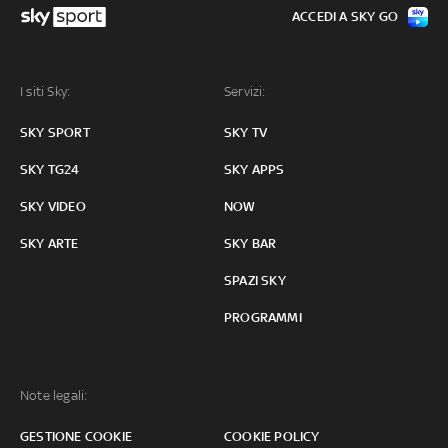
ACCEDI A SKY GO
I siti Sky:
Servizi:
SKY SPORT
SKY TV
SKY TG24
SKY APPS
SKY VIDEO
NOW
SKY ARTE
SKY BAR
SPAZI SKY
PROGRAMMI
Note legali:
GESTIONE COOKIE
COOKIE POLICY