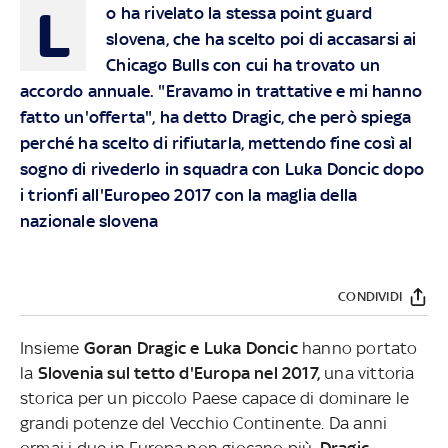
L
o ha rivelato la stessa point guard
slovena, che ha scelto poi di accasarsi ai
Chicago Bulls con cui ha trovato un
accordo annuale. "Eravamo in trattative e mi hanno
fatto un'offerta", ha detto Dragic, che però spiega
perché ha scelto di rifiutarla, mettendo fine così al
sogno di rivederlo in squadra con Luka Doncic dopo
i trionfi all'Europeo 2017 con la maglia della
nazionale slovena
CONDIVIDI
Insieme
Goran Dragic e Luka Doncic
hanno portato
la
Slovenia sul tetto d'Europa nel 2017,
una vittoria
storica per un piccolo Paese capace di dominare le
grandi potenze del Vecchio Continente. Da anni
ormai i due in Europa non giocano più,
Dragic