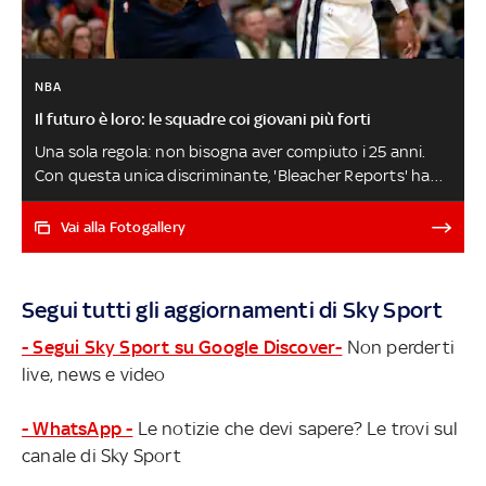
NBA
Il futuro è loro: le squadre coi giovani più forti
Una sola regola: non bisogna aver compiuto i 25 anni.
Con questa unica discriminante, 'Bleacher Reports' ha
voluto mettere in ordine le squadre che si ritrovano il
concentrato maggiore di talento giovane a roster e che
Vai alla Fotogallery
possono quindi ambire a recitare da protagonisti se non
nella NBA di oggi in quella di un domani molto vicino. E ci
sono nomi davvero interessanti
Segui tutti gli aggiornamenti di Sky Sport
- Segui Sky Sport su Google Discover-
Non perderti
live, news e video
- WhatsApp -
Le notizie che devi sapere? Le trovi sul
canale di Sky Sport