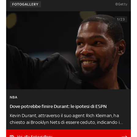
©Getty
FOTOGALLERY
1/23
NBA
Dove potrebbe finire Durant: le ipotesi di ESPN
Kevin Durant, attraverso il suo agent Rich Kleiman, ha
chiesto ai Brooklyn Nets di essere ceduto, indicando i
Miami Heat e i Phoenix Suns come le sue destinazioni
preferite. Brooklyn però ha come priorità quella di
Vai alla Fotogallery