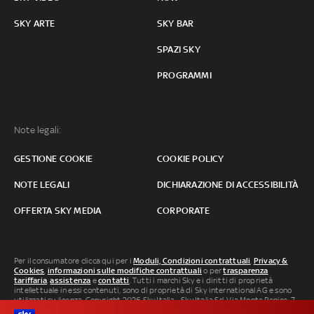
SKY ARTE
SKY BAR
SPAZI SKY
PROGRAMMI
Note legali:
GESTIONE COOKIE
COOKIE POLICY
NOTE LEGALI
DICHIARAZIONE DI ACCESSIBILITÀ
OFFERTA SKY MEDIA
CORPORATE
Per il consumatore clicca qui per i
Moduli, Condizioni contrattuali
,
Privacy &
Cookies
,
informazioni sulle modifiche contrattuali
o per
trasparenza
tariffaria
,
assistenza
e
contatti
. Tutti i marchi Sky e i diritti di proprietà
intellettuale in essi contenuti, sono di proprietà di Sky international AG e sono
utilizzati su licenza. Copyright 2026 Sky Italia - Sky Italia Srl Via Monte Penice, 7 -
20138 Milano P.IVA 04619241005. SkyTG24: ISSN 3035-1537 e SkySport: ISSN