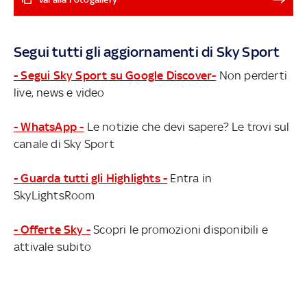
massimizzare la contropartita da ricevere in cambio
perdendo Durant. E allora a quelle due possibili
destinazioni se ne aggiungono altre due, in una serie di
Segui tutti gli aggiornamenti di Sky Sport
scenari che vedono coinvolti anche Kyrie Irving e Ben
Simmons MERCATO NBA 2022: TUTTE LE FIRME
- Segui Sky Sport su Google Discover-
Non perderti
live, news e video
- WhatsApp -
Le notizie che devi sapere? Le trovi sul
canale di Sky Sport
- Guarda tutti gli Highlights -
Entra in
SkyLightsRoom
- Offerte Sky -
Scopri le promozioni disponibili e
attivale subito