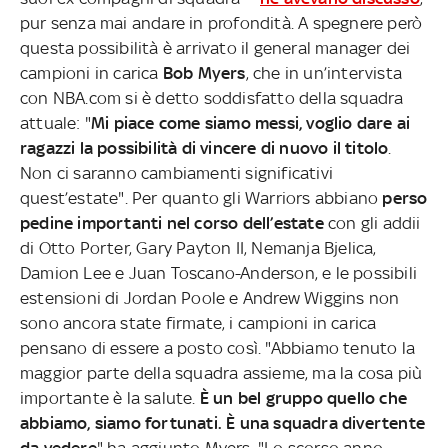
pur senza mai andare in profondità. A spegnere però
questa possibilità è arrivato il general manager dei
campioni in carica
Bob Myers
, che in un’intervista
con NBA.com si è detto soddisfatto della squadra
attuale: "
Mi piace come siamo messi, voglio dare ai
ragazzi la possibilità di vincere di nuovo il titolo
.
Non ci saranno cambiamenti significativi
quest’estate". Per quanto gli Warriors abbiano
perso
pedine importanti nel corso dell’estate
con gli addii
di Otto Porter, Gary Payton II, Nemanja Bjelica,
Damion Lee e Juan Toscano-Anderson, e le possibili
estensioni di Jordan Poole e Andrew Wiggins non
sono ancora state firmate, i campioni in carica
pensano di essere a posto così. "Abbiamo tenuto la
maggior parte della squadra assieme, ma la cosa più
importante è la salute.
È un bel gruppo quello che
abbiamo, siamo fortunati. È una squadra divertente
da vedere
" ha aggiunto Myers. "Lo scorso anno