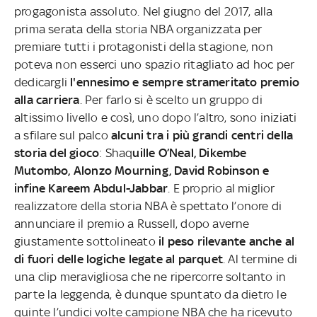
progagonista assoluto. Nel giugno del 2017, alla
prima serata della storia NBA organizzata per
premiare tutti i protagonisti della stagione, non
poteva non esserci uno spazio ritagliato ad hoc per
dedicargli
l'ennesimo e sempre strameritato premio
alla carriera
. Per farlo si è scelto un gruppo di
altissimo livello e così, uno dopo l’altro, sono iniziati
a sfilare sul palco
alcuni tra i più grandi centri della
storia del gioco
: Shaq
uille O’Neal, Dikembe
Mutombo, Alonzo Mourning, David Robinson e
infine Kareem Abdul-Jabbar
. E proprio al miglior
realizzatore della storia NBA è spettato l’onore di
annunciare il premio a Russell, dopo averne
giustamente sottolineato
il peso rilevante anche al
di fuori delle logiche legate al parquet
. Al termine di
una clip meravigliosa che ne ripercorre soltanto in
parte la leggenda, è dunque spuntato da dietro le
quinte l’undici volte campione NBA che ha ricevuto