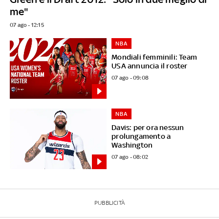
me"
07 ago - 12:15
NBA
Mondiali femminili: Team
USA annuncia il roster
07 ago - 09:08
NBA
Davis: per ora nessun
prolungamento a
Washington
07 ago - 08:02
PUBBLICITÀ