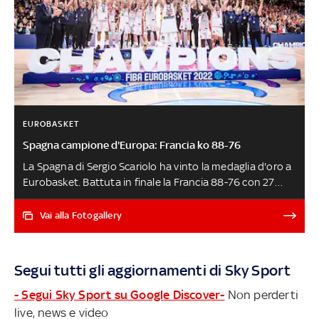
EUROBASKET
Spagna campione d'Europa: Francia ko 88-76
La Spagna di Sergio Scariolo ha vinto la medaglia d'oro a
Eurobasket. Battuta in finale la Francia 88-76 con 27
punti di Juancho Hernangomez. Per la Nazionale iberica
si tratta del 4° titolo continentale. Bronzo per la
Vai alla Fotogallery
Germania padrona di casa, che ha sconfitto nella
'finalina' di Berlino la Polonia con il punteggio di 82-69
SPAGNA-FRANCIA, GLI HIGHLIGHTS
Segui tutti gli aggiornamenti di Sky Sport
- Segui Sky Sport su Google Discover-
Non perderti
live, news e video