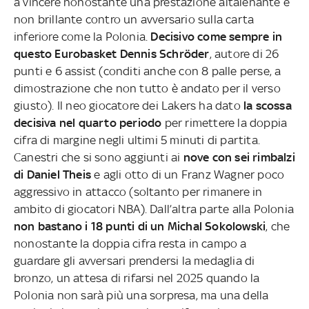
a vincere nonostante una prestazione altalenante e
non brillante contro un avversario sulla carta
inferiore come la Polonia.
Decisivo come sempre in
questo Eurobasket Dennis Schröder
, autore di 26
punti e 6 assist (conditi anche con 8 palle perse, a
dimostrazione che non tutto è andato per il verso
giusto). Il neo giocatore dei Lakers ha dato
la scossa
decisiva nel quarto periodo
per rimettere la doppia
cifra di margine negli ultimi 5 minuti di partita.
Canestri che si sono aggiunti ai
nove con sei rimbalzi
di Daniel Theis
e agli otto di un Franz Wagner poco
aggressivo in attacco (soltanto per rimanere in
ambito di giocatori NBA). Dall’altra parte alla Polonia
non bastano i 18 punti di un Michal Sokolowski
, che
nonostante la doppia cifra resta in campo a
guardare gli avversari prendersi la medaglia di
bronzo, un attesa di rifarsi nel 2025 quando la
Polonia non sarà più una sorpresa, ma una della