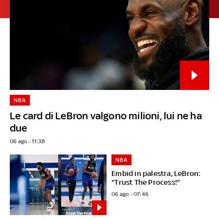
NBA
Le card di LeBron valgono milioni, lui ne ha
due
06 ago - 11:38
NBA
Embid in palestra, LeBron:
"Trust The Process!"
06 ago - 07:46