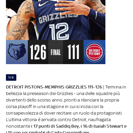
1/4
DETROIT PISTONS-MEMPHIS GRIZZLIES 111-126
| Termina in
bellezza la preseason dei Grizzlies - una delle squadre più
divertenti dello scorso anno, pronti a rilanciare la propria
corsa playoff in una stagione in cui si inizia con la
consapevolezza di dover recitare un ruolo da protagonisti.
L’ultima vittoria è arrivata contro Detroit, naufragata
nonostante
i 17 punti di Saddiq Bey, i 16 di Isaiah Stewart e
i 15 con sei rimbalzi di Cade Cunningham