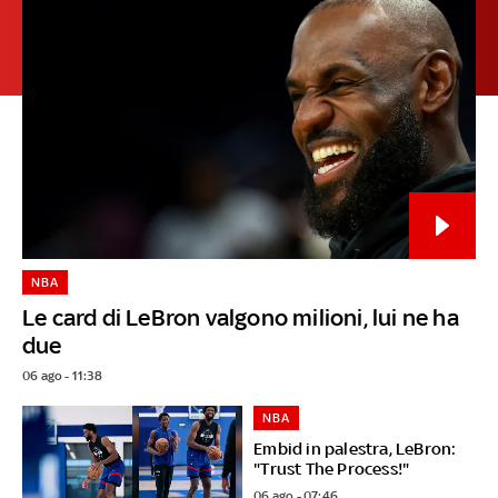
NBA
Le card di LeBron valgono milioni, lui ne ha
due
06 ago - 11:38
NBA
Embid in palestra, LeBron:
"Trust The Process!"
06 ago - 07:46