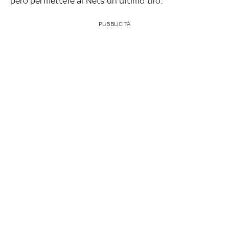
però permettere ai Nets un ultimo tiro.
PUBBLICITÀ