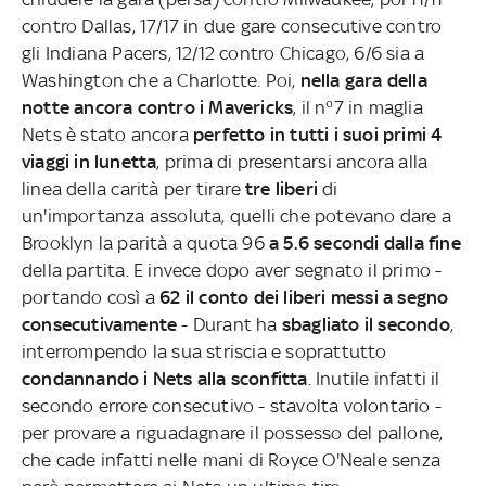
contro Dallas, 17/17 in due gare consecutive contro
gli Indiana Pacers, 12/12 contro Chicago, 6/6 sia a
Washington che a Charlotte. Poi,
nella gara della
notte ancora contro i Mavericks
, il n°7 in maglia
Nets è stato ancora
perfetto in tutti i suoi primi 4
viaggi in lunetta
, prima di presentarsi ancora alla
linea della carità per tirare
tre liberi
di
un'importanza assoluta, quelli che potevano dare a
Brooklyn la parità a quota 96
a 5.6 secondi dalla fine
della partita. E invece dopo aver segnato il primo -
portando così a
62 il conto dei liberi messi a segno
consecutivamente
- Durant ha
sbagliato il secondo
,
interrompendo la sua striscia e soprattutto
condannando i Nets alla sconfitta
. Inutile infatti il
secondo errore consecutivo - stavolta volontario -
per provare a riguadagnare il possesso del pallone,
che cade infatti nelle mani di Royce O'Neale senza