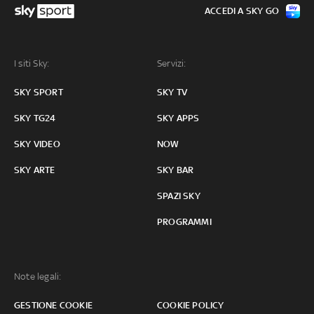
ACCEDI A SKY GO
I siti Sky:
Servizi:
SKY SPORT
SKY TV
SKY TG24
SKY APPS
SKY VIDEO
NOW
SKY ARTE
SKY BAR
SPAZI SKY
PROGRAMMI
Note legali:
GESTIONE COOKIE
COOKIE POLICY