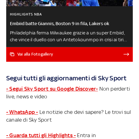
HIGHLIGHTS NBA
Embiid batte Giannis, Boston 9 in fila, Lakers ok
Philadelphia ferma Milwaukee grazie a un super Embiid,
che vince il duello con un Antetokounmpo in crisi ai tiri
liberi. Ne approfitta Boston che vince a New Orleans e si
prende il primo posto a Est, mentre Cleveland ha
Vai alla Fotogallery
bisogno di due tempi supplementari per superare
Charlotte. Booker segna 49 punti ma Phoenix deve
arrendersi ai Jazz trascinati dai 38 di Markkanen
Segui tutti gli aggiornamenti di Sky Sport
(massimo in carriera), Doncic firma la 50^ tripla doppia
in carriera. Golden State ritrova il sorriso, i Lakers
- Segui Sky Sport su Google Discover-
Non perderti
battono Detroit
live, news e video
- WhatsApp -
Le notizie che devi sapere? Le trovi sul
canale di Sky Sport
- Guarda tutti gli Highlights -
Entra in