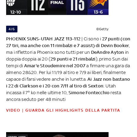
4/6
©Getty
PHOENIX SUNS-UTAH JAZZ 113-112
| Ci sono i
27 punti (con
27 tiri, ma anche con 11 rimbalzi e 7 assist) di Devin Booker
,
ma i riflettori a Phoenix sono tutti per un
DeAndre Ayton
in
doppia doppia ai 20 (
29 punti e 21 rimbalzi
), primo Sun dai
tempi di
Amar'e Stoudemire nel 2007
a firmare una gara da
almeno 28&20. Per lui 11/19 al tiro e 7/9 ai liberi, finalmente
capace di farsi vedere anche in lunetta.
Ai Jazz non bastano
i 22 di Clarkson e i 20 con 7/11 al tiro di Sexton
: Utah
incassa il 7° ko nelle ultime 10,
Simone Fontecchio
resta
ancora seduto per 48 minuti
VIDEO | GUARDA GLI HIGHLIGHTS DELLA PARTITA