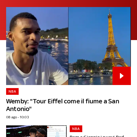
NBA
Wemby: "Tour Eiffel come il fiume a San
Antonio"
08 ago - 10:03
NBA