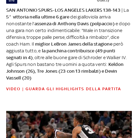
5/6
©Getty
SAN ANTONIO SPURS-LOS ANGELES LAKERS 138-143
| La
5^ vittoria nella ultime 6 gare
dei gialloviola arriva
nonostante l'
assenza di Anthony Davis (polpaccio)
e dopo
una gara non certo indimenticabile: "Male in transizione
difensiva, troppe palle perse, difficoltà a rimbalzo", dice
coach Ham. Il
miglior LeBron James della stagione
però
aggiusta tutto, e
la panchina contribuisce (49 punti
segnati in 4)
, oltre alle buone gare di Schroder e Walker IV.
Agli Spurs non bastano tre uomini a quota venti:
Keldon
Johnson (26), Tre Jones (23 con 13 rimbalzi) e Devin
Vassell (20)
VIDEO | GUARDA GLI HIGHLIGHTS DELLA PARTITA