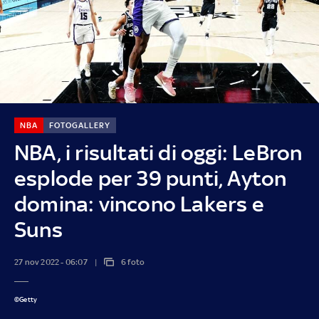
NBA
FOTOGALLERY
NBA, i risultati di oggi: LeBron
esplode per 39 punti, Ayton
domina: vincono Lakers e
Suns
27 nov 2022 - 06:07
6 foto
©Getty