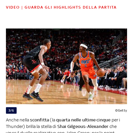
VIDEO | GUARDA GLI HIGHLIGHTS DELLA PARTITA
3/6
©Getty
Anche nella
sconfitta
(la
quarta nelle ultime cinque
per i
Thunder) brilla la stella di
Shai Gilgeous-Alexander
che
vince il duello realizzativo con Jalen Green: per la point