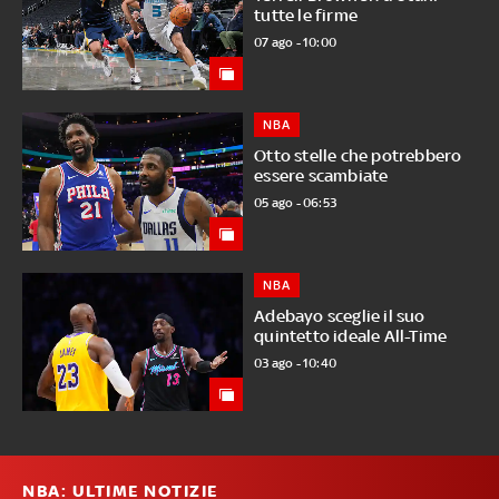
tutte le firme
07 ago - 10:00
NBA
Otto stelle che potrebbero
essere scambiate
05 ago - 06:53
NBA
Adebayo sceglie il suo
quintetto ideale All-Time
03 ago - 10:40
NBA: ULTIME NOTIZIE