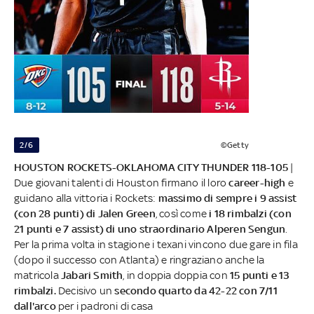
2/6
©Getty
HOUSTON ROCKETS-OKLAHOMA CITY THUNDER 118-105
|
Due giovani talenti di Houston firmano il loro
career-high
e
guidano alla vittoria i Rockets:
massimo di sempre i 9 assist
(con 28 punti) di Jalen Green
, così come
i 18 rimbalzi (con
21 punti e 7 assist) di uno straordinario Alperen Sengun
.
Per la prima volta in stagione i texani vincono due gare in fila
(dopo il successo con Atlanta) e ringraziano anche la
matricola
Jabari Smith
, in doppia doppia con
15 punti e 13
rimbalzi.
Decisivo un
secondo quarto da 42-22 con 7/11
dall'arco
per i padroni di casa