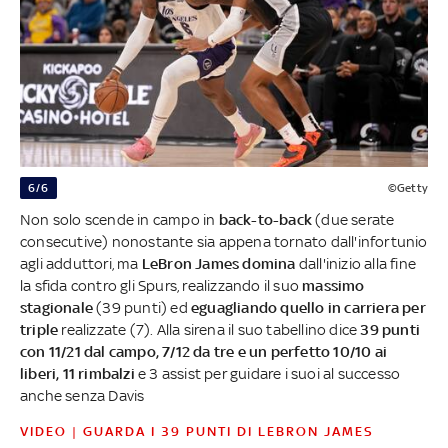
6/6
©Getty
Non solo scende in campo in
back-to-back
(due serate
consecutive) nonostante sia appena tornato dall'infortunio
agli adduttori, ma
LeBron James domina
dall'inizio alla fine
la sfida contro gli Spurs, realizzando il suo
massimo
stagionale
(39 punti) ed
eguagliando quello in carriera per
triple
realizzate (7). Alla sirena il suo tabellino dice
39 punti
con 11/21 dal campo, 7/12 da tre e un perfetto 10/10 ai
liberi, 11 rimbalzi
e 3 assist per guidare i suoi al successo
anche senza Davis
VIDEO | GUARDA I 39 PUNTI DI LEBRON JAMES