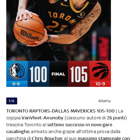
1/6
©Getty
TORONTO RAPTORS-DALLAS MAVERICKS 105-100
| La
coppia
VanVleet-Anunoby
(ciascuno autore di
26 punti
)
trascina Toronto al
settimo successo in nove gare
casalinghe
, arrivato anche grazie all'ottima prova dalla
panchina di
Chris Boucher,
al suo
massimo stagionale con