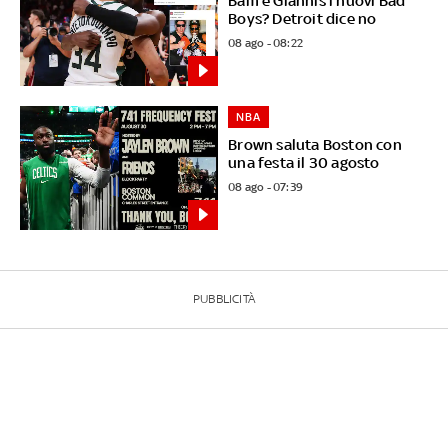
Bam e Giannis i nuovi Bad
Boys? Detroit dice no
08 ago - 08:22
NBA
Brown saluta Boston con
una festa il 30 agosto
08 ago - 07:39
PUBBLICITÀ