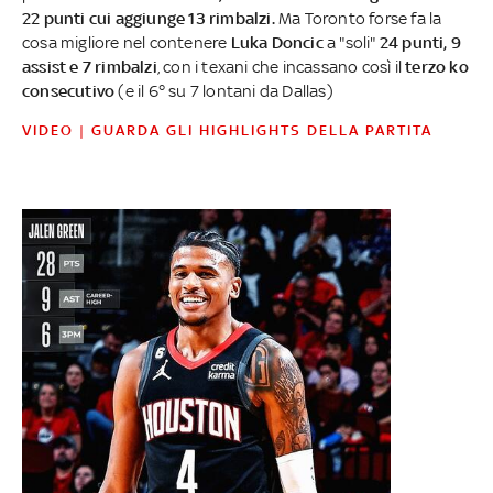
22 punti cui aggiunge 13 rimbalzi.
Ma Toronto forse fa la
cosa migliore nel contenere
Luka Doncic
a "soli"
24 punti, 9
assist e 7 rimbalzi
, con i texani che incassano così il
terzo ko
consecutivo
(e il 6° su 7 lontani da Dallas)
VIDEO | GUARDA GLI HIGHLIGHTS DELLA PARTITA