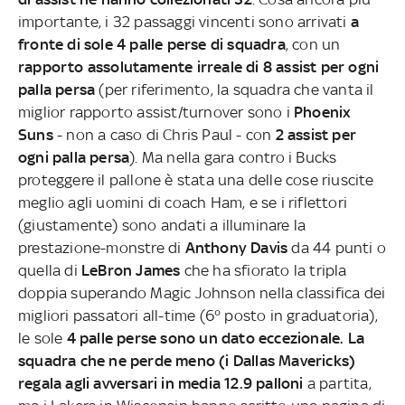
importante, i 32 passaggi vincenti sono arrivati
a
fronte di sole 4 palle perse di squadra
, con un
rapporto assolutamente irreale di 8 assist per ogni
palla persa
(per riferimento, la squadra che vanta il
miglior rapporto assist/turnover sono i
Phoenix
Suns
- non a caso di Chris Paul - con
2 assist per
ogni palla persa
). Ma nella gara contro i Bucks
proteggere il pallone è stata una delle cose riuscite
meglio agli uomini di coach Ham, e se i riflettori
(giustamente) sono andati a illuminare la
prestazione-monstre di
Anthony Davis
da 44 punti o
quella di
LeBron James
che ha sfiorato la tripla
doppia superando Magic Johnson nella classifica dei
migliori passatori all-time (6° posto in graduatoria),
le sole
4 palle perse sono un dato eccezionale. La
squadra che ne perde meno (i Dallas Mavericks)
regala agli avversari in media 12.9 palloni
a partita,