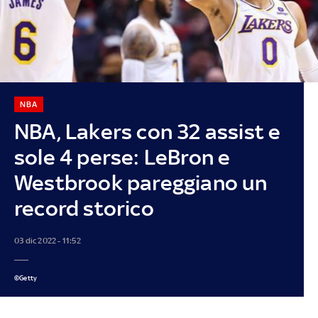
NBA
NBA, Lakers con 32 assist e
sole 4 perse: LeBron e
Westbrook pareggiano un
record storico
03 dic 2022 - 11:52
©Getty