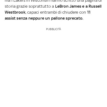
ma i Lakers in Wisconsin hanno scritto una pagina di
storia grazie soprattutto a
LeBron James e a Russell
Westbrook
, capaci entrambi di chiudere con
11
assist senza neppure un pallone sprecato.
PUBBLICITÀ