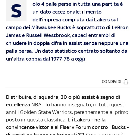
S
olo 4 palle perse in tutta una partita è
un dato eccezionale: il merito
dell'impresa compiuta dai Lakers sul
campo dei Milwaukee Bucks è soprattutto di LeBron
James e Russell Westbrook, capaci entrambi di
chiudere in doppia cifra in assist senza neppure una
palla persa. Un dato statistico centrato soltanto da
un'altra coppia dal 1977-78 a oggi
CONDIVIDI
Distribuire, di squadra, 30 o più assist è segno di
eccellenza
NBA - lo hanno insegnato, in tutti questi
anni i Golden State Warriors, perennemente al primo
posto in questa classifica. E
i Lakers - nella
convincente vittoria al Fiserv Forum contro i Bucks -
di assist ne hanno collezionati 32
. Cosa ancora più