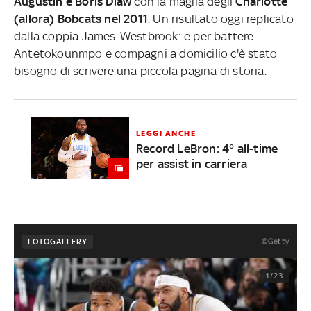
Augustin e Boris Diaw
con la maglia degli
Charlotte
(allora) Bobcats nel 2011
. Un risultato oggi replicato
dalla coppia James-Westbrook: e per battere
Antetokounmpo e compagni a domicilio c'è stato
bisogno di scrivere una piccola pagina di storia.
LEGGI ANCHE
Record LeBron: 4° all-time
per assist in carriera
©Getty
FOTOGALLERY
1/23