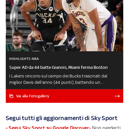
HIGHLIGHTS NBA
Super AD da 44 batte Giannis, Miami ferma Boston
I Lakers vincono sul campo dei Bucks trascinati dal
miglior Davis dell'anno (44 punti), battendo un
Antetokounmpo da 40 punti e rovinando il ritorno in
campo di Middleton. Miami ritrova Butler e ferma la corsa
Vai alla Fotogallery
di Boston dopo un tempo supplementare nonostante i
37 di Brown, perde anche Phoenix che si fa sorprendere
da Houston in casa. Anche Denver viene battuta da
Segui tutti gli aggiornamenti di Sky Sport
Atlanta e manca l'aggancio in vetta a Ovest, dove
risalgono Memphis e New Orleans. Decimo successo in
- Segui Sky Sport su Google Discover-
Non perderti