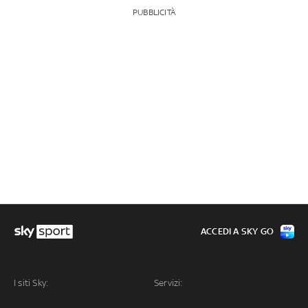
PUBBLICITÀ
ACCEDI A SKY GO
I siti Sky:
Servizi: