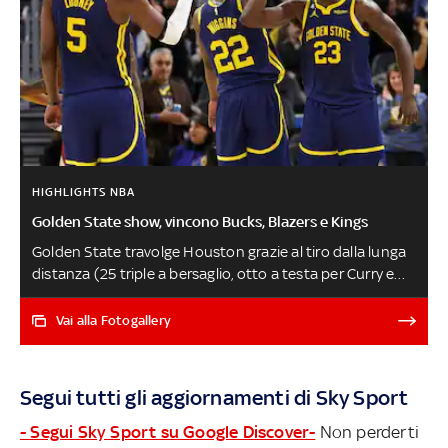
HIGHLIGHTS NBA
Golden State show, vincono Bucks, Blazers e Kings
Golden State travolge Houston grazie al tiro dalla lunga
distanza (25 triple a bersaglio, otto a testa per Curry e
Wiggins), Milwaukee si sbarazza di Charlotte tenendo a
riposo i titolari, Sacramento batte con merito a domicilio
Vai alla Fotogallery
i Clippers e conferma il suo piazzamento playoff.
Straripante Anfernee Simons: 45 punti (23 nel solo
primo quarto) nel successo sui Jazz di Simone
Segui tutti gli aggiornamenti di Sky Sport
Fontecchio (3 punti in 12 minuti). Male anche Paolo
Banchero: 9 punti nella sconfitta contro Toronto
- Segui Sky Sport su Google Discover-
Non perderti