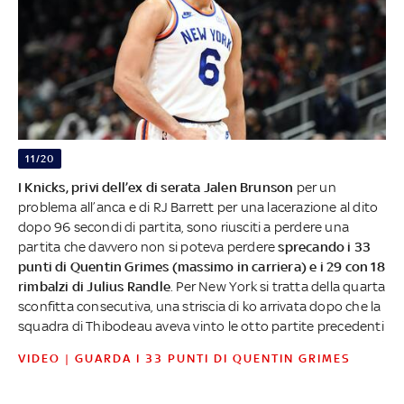
11/20
I Knicks, privi dell’ex di serata Jalen Brunson
per un
problema all’anca e di RJ Barrett per una lacerazione al dito
dopo 96 secondi di partita, sono riusciti a perdere una
partita che davvero non si poteva perdere
sprecando i 33
punti di Quentin Grimes (massimo in carriera) e i 29 con 18
rimbalzi di Julius Randle
. Per New York si tratta della quarta
sconfitta consecutiva, una striscia di ko arrivata dopo che la
squadra di Thibodeau aveva vinto le otto partite precedenti
VIDEO | GUARDA I 33 PUNTI DI QUENTIN GRIMES