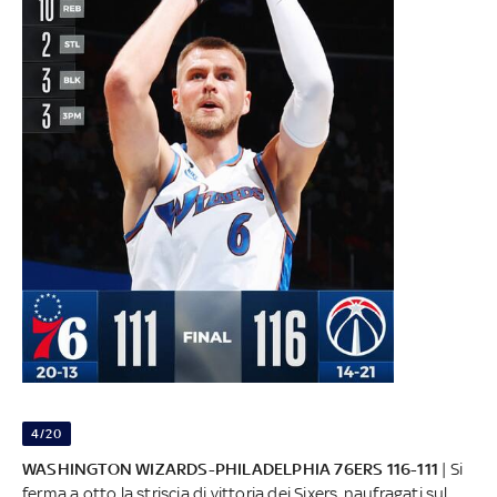
4/20
WASHINGTON WIZARDS-PHILADELPHIA 76ERS 116-111
| Si
ferma a otto la striscia di vittoria dei Sixers, naufragati sul