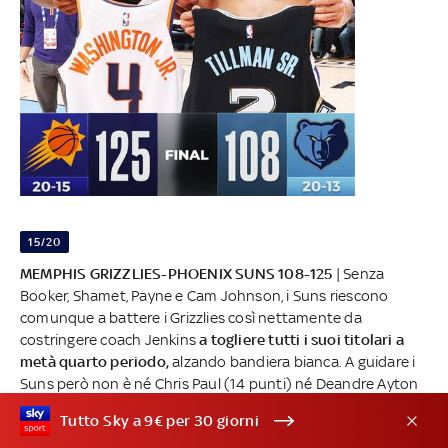
15/20
MEMPHIS GRIZZLIES-PHOENIX SUNS 108-125
| Senza
Booker, Shamet, Payne e Cam Johnson, i Suns riescono
comunque a battere i Grizzlies così nettamente da
costringere coach Jenkins
a togliere tutti i suoi titolari a
metà quarto periodo,
alzando bandiera bianca. A guidare i
Suns però non è né Chris Paul (14 punti) né Deandre Ayton
(15+10), bensì
la miglior prestazione in carriera di Duane
Tutto Sky a 9€ per 30 giorni
Washington Jr.
, che chiude con 26 punti e 8 assist in uscita