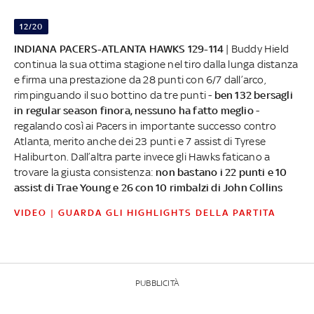
12/20
INDIANA PACERS-ATLANTA HAWKS 129-114
| Buddy Hield
continua la sua ottima stagione nel tiro dalla lunga distanza
e firma una prestazione da 28 punti con 6/7 dall’arco,
rimpinguando il suo bottino da tre punti -
ben 132 bersagli
in regular season finora, nessuno ha fatto meglio
-
regalando così ai Pacers in importante successo contro
Atlanta, merito anche dei 23 punti e 7 assist di Tyrese
Haliburton. Dall’altra parte invece gli Hawks faticano a
trovare la giusta consistenza:
non bastano i 22 punti e 10
assist di Trae Young e 26 con 10 rimbalzi di John Collins
VIDEO | GUARDA GLI HIGHLIGHTS DELLA PARTITA
PUBBLICITÀ