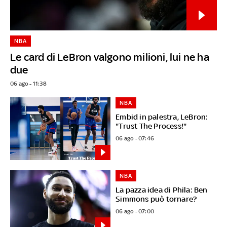
NBA
Le card di LeBron valgono milioni, lui ne ha
due
06 ago - 11:38
NBA
Embid in palestra, LeBron:
"Trust The Process!"
06 ago - 07:46
NBA
La pazza idea di Phila: Ben
Simmons può tornare?
06 ago - 07:00