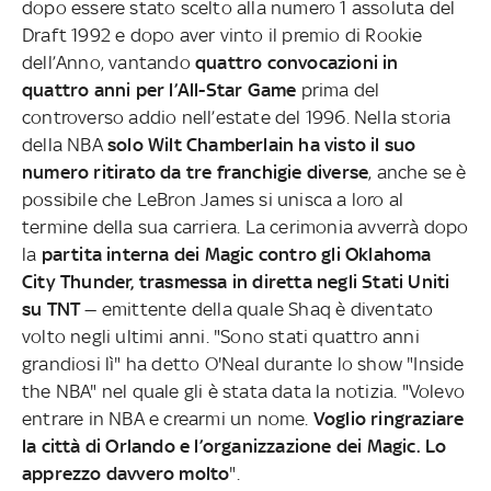
dopo essere stato scelto alla numero 1 assoluta del
Draft 1992 e dopo aver vinto il premio di Rookie
dell’Anno, vantando
quattro convocazioni in
quattro anni per l’All-Star Game
prima del
controverso addio nell’estate del 1996. Nella storia
della NBA
solo Wilt Chamberlain ha visto il suo
numero ritirato da tre franchigie diverse
, anche se è
possibile che LeBron James si unisca a loro al
termine della sua carriera. La cerimonia avverrà dopo
la
partita interna dei Magic contro gli Oklahoma
City Thunder, trasmessa in diretta negli Stati Uniti
su TNT
— emittente della quale Shaq è diventato
volto negli ultimi anni. "Sono stati quattro anni
grandiosi lì" ha detto O'Neal durante lo show "Inside
the NBA" nel quale gli è stata data la notizia. "Volevo
entrare in NBA e crearmi un nome.
Voglio ringraziare
la città di Orlando e l’organizzazione dei Magic. Lo
apprezzo davvero molto
".