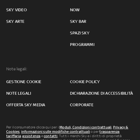
SKY VIDEO
NOW
SKY ARTE
SKY BAR
SPAZI SKY
PROGRAMMI
Note legali:
GESTIONE COOKIE
COOKIE POLICY
NOTE LEGALI
DICHIARAZIONE DI ACCESSIBILITÀ
OFFERTA SKY MEDIA
CORPORATE
Per il consumatore clicca qui per i
Moduli, Condizioni contrattuali
,
Privacy &
Cookies
,
informazioni sulle modifiche contrattuali
o per
trasparenza
tariffaria
,
assistenza
e
contatti
. Tutti i marchi Sky e i diritti di proprietà