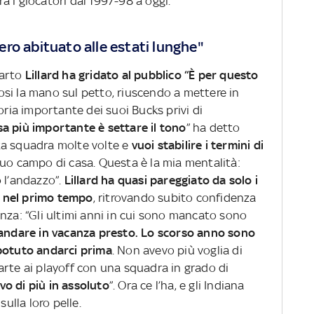
 i giocatori dal 1997-98 a oggi.
n ero abituato alle estati lunghe"
uarto
Lillard ha gridato al pubblico “È per questo
si la mano sul petto, riuscendo a mettere in
oria importante dei suoi Bucks privi di
sa più importante è settare il tono
” ha detto
ta squadra molte volte e
vuoi stabilire i termini di
tuo campo di casa. Questa è la mia mentalità:
 l’andazzo”.
Lillard ha quasi pareggiato da solo i
rs nel primo tempo
, ritrovando subito confidenza
nza: “Gli ultimi anni in cui sono mancato sono
andare in vacanza presto. Lo scorso anno sono
potuto andarci prima
. Non avevo più voglia di
arte ai playoff con una squadra in grado di
vo di più in assoluto
”. Ora ce l’ha, e gli Indiana
sulla loro pelle.