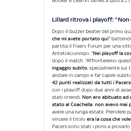
Booker e LeBron James a quota 2 tra
Lillard ritrova i playoff: "No
Dopo il buzzer beater del primo q
che mi avete portato qui”
battendo
partita il Fiserv Forum per una vitt
Antetokounmpo. “
Nei playoff la co
dopo il match. “Affronteremo ques
ingaggio subito
, specialmente sul 
andare in campo e far capire subito
42 punti realizzati da tutti i Pace
con i playoff dopo due anni di asse
stati orrendi.
Non ero abituato ad 
stato al Coachella
:
non avevo mai 
avere una lunga estate. Prendere p
vincere il titolo
era la cosa che vole
Pacers sono stati i primi a provarlo 