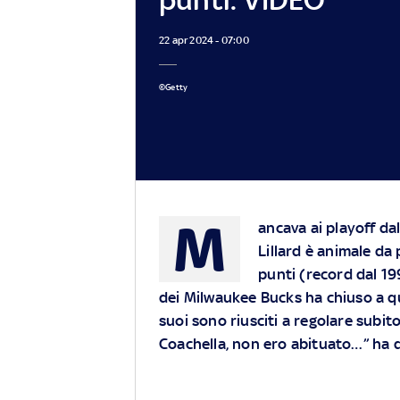
22 apr 2024 - 07:00
©Getty
M
ancava ai playoff d
Lillard è animale da
punti (record dal 199
dei Milwaukee Bucks ha chiuso a quo
suoi sono riusciti a regolare subito
Coachella, non ero abituato…” ha 