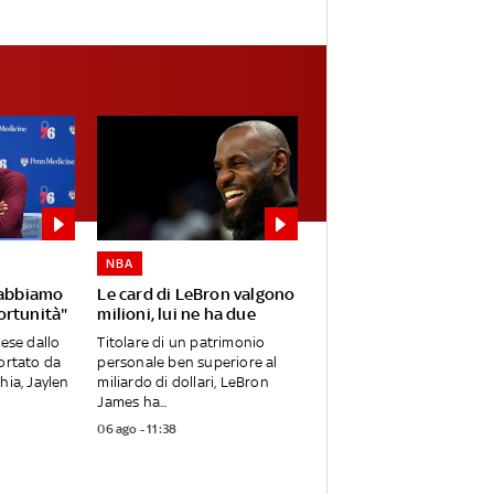
NBA
 abbiamo
Le card di LeBron valgono
ortunità"
milioni, lui ne ha due
mese dallo
Titolare di un patrimonio
ortato da
personale ben superiore al
hia, Jaylen
miliardo di dollari, LeBron
James ha...
06 ago - 11:38