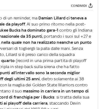
CONDIVIDI
 di un reminder, ma
Damian Lillard ci teneva a
ale da playoff
. Al suo primo ritorno nella post-
waukee Bucks ha dominato gara-1
contro gli Indiana
sazionale da 35 punti,
portando i suoi sul +27 e
, nella quale non ha realizzato neanche un punto
versari di togliergli la palla dalle mani. Senza
 Lillard si è preso carico della squadra
o quarto
(record in una prima partita di playoff
ripla in step back sulla sirena che ha fatto
 punti all’intervallo sono la seconda miglior
f degli ultimi 25 anni
, dietro solamente ai 38
 con la maglia dei Golden State Warriors contro
entano il suo
massimo in carriera in un tempo di
ord di franchigia per i Bucks
: si tratta della sua
i ai playoff della carriera
, staccando Devin