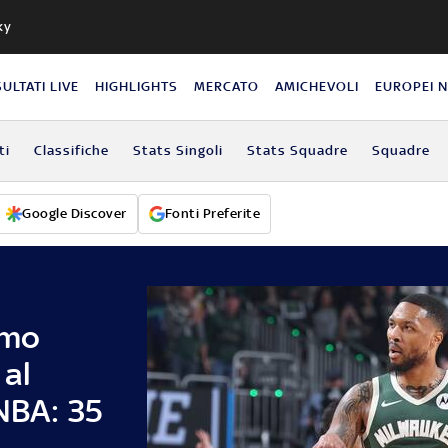
ky
SULTATI LIVE
HIGHLIGHTS
MERCATO
AMICHEVOLI
EUROPEI 
ti
Classifiche
Stats Singoli
Stats Squadre
Squadre
Google Discover
Fonti Preferite
imo
al
 NBA: 35