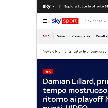
Esplora tutte le offerte S
In evidenza:
RI
NBA
Video
Calendario
Risulta
News e Highlights, tutto live: seguici su
NBA
Damian Lillard, pr
tempo mostruoso 
ritorno ai playoff
punti. VIDEO