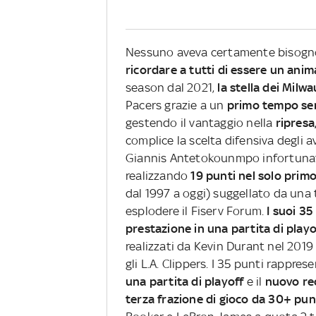
Nessuno aveva certamente bisogno
ricordare a tutti di essere un anim
season dal 2021,
la stella dei Mil
Pacers grazie a un
primo tempo sen
gestendo il vantaggio nella
ripresa
complice la scelta difensiva degli av
Giannis Antetokounmpo infortunato,
realizzando
19 punti nel solo prim
dal 1997 a oggi) suggellato da una t
esplodere il Fiserv Forum.
I suoi 35
prestazione in una partita di playof
realizzati da Kevin Durant nel 2019
gli L.A. Clippers. I 35 punti rappres
una partita di playoff
e il
nuovo rec
terza frazione di gioco da 30+ punt