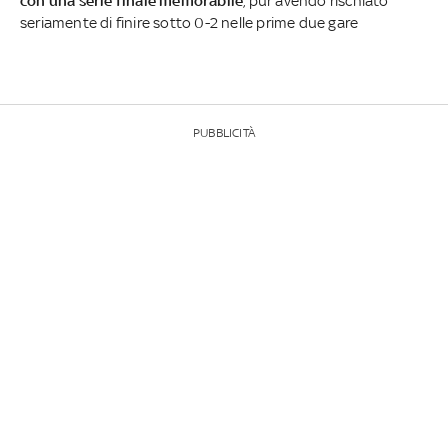
con una serie finale memorabile
, pur avendo rischiato
seriamente di finire sotto 0-2 nelle prime due gare
PUBBLICITÀ