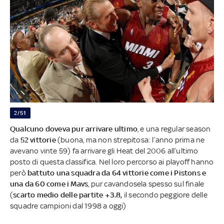
2/51
Qualcuno doveva pur arrivare ultimo
, e una regular season
da
52 vittorie
(buona, ma non strepitosa: l’anno prima ne
avevano vinte 59) fa arrivare gli Heat del 2006 all’ultimo
posto di questa classifica. Nel loro percorso ai playoff hanno
però
battuto una squadra da 64 vittorie come i Pistons e
una da 60 come i Mavs
, pur cavandosela spesso sul finale
(
scarto medio delle partite +3.8,
il secondo peggiore delle
squadre campioni dal 1998 a oggi)