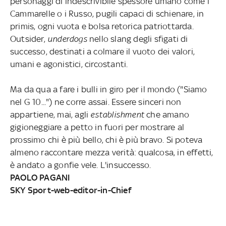
personaggi di indescrivibile spessore umano come i
Cammarelle o i Russo, pugili capaci di schienare, in
primis, ogni vuota e bolsa retorica patriottarda.
Outsider,
underdogs
nello slang degli sfigati di
successo, destinati a colmare il vuoto dei valori,
umani e agonistici, circostanti.
Ma da qua a fare i bulli in giro per il mondo ("Siamo
nel G 10...") ne corre assai. Essere sinceri non
appartiene, mai, agli
establishment
che amano
gigioneggiare a petto in fuori per mostrare al
prossimo chi è più bello, chi è più bravo. Si poteva
almeno raccontare mezza verità: qualcosa, in effetti,
è andato a gonfie vele. L'insuccesso.
PAOLO PAGANI
SKY Sport-web-editor-in-Chief