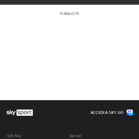
PUBBLICITÀ
ACCEDI A SKY GO
I siti Sky:
Servizi: