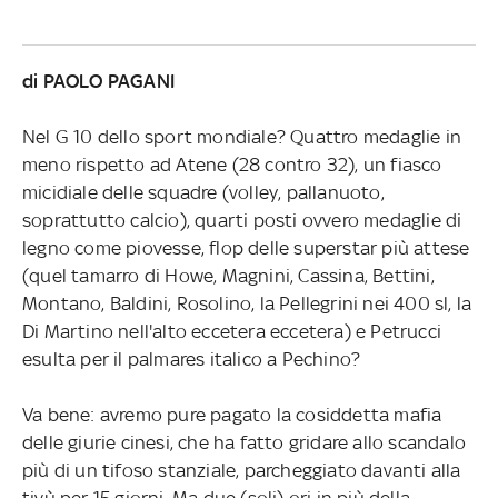
di PAOLO PAGANI
Nel G 10 dello sport mondiale? Quattro medaglie in
meno rispetto ad Atene (28 contro 32), un fiasco
micidiale delle squadre (volley, pallanuoto,
soprattutto calcio), quarti posti ovvero medaglie di
legno come piovesse, flop delle superstar più attese
(quel tamarro di Howe, Magnini, Cassina, Bettini,
Montano, Baldini, Rosolino, la Pellegrini nei 400 sl, la
Di Martino nell'alto eccetera eccetera) e Petrucci
esulta per il palmares italico a Pechino?
Va bene: avremo pure pagato la cosiddetta mafia
delle giurie cinesi, che ha fatto gridare allo scandalo
più di un tifoso stanziale, parcheggiato davanti alla
tivù per 15 giorni. Ma due (soli) ori in più della