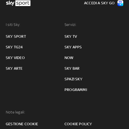
ACCEDI A SKY GO
I siti Sky:
Servizi:
SKY SPORT
SKY TV
SKY TG24
SKY APPS
SKY VIDEO
NOW
SKY ARTE
SKY BAR
SPAZI SKY
PROGRAMMI
Note legali:
GESTIONE COOKIE
COOKIE POLICY