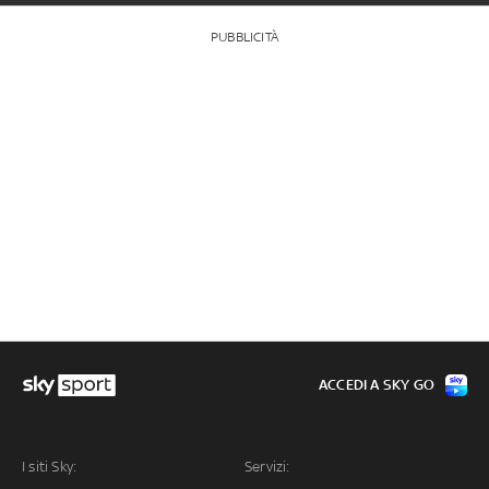
PUBBLICITÀ
ACCEDI A SKY GO
I siti Sky:
Servizi: