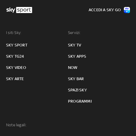
ACCEDI A SKY GO
I siti Sky:
Servizi:
SKY SPORT
SKY TV
SKY TG24
SKY APPS
SKY VIDEO
NOW
SKY ARTE
SKY BAR
SPAZI SKY
PROGRAMMI
Note legali: