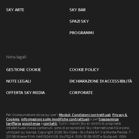
SKY ARTE
SKY BAR
SPAZI SKY
PROGRAMMI
Note legali:
GESTIONE COOKIE
COOKIE POLICY
NOTE LEGALI
DICHIARAZIONE DI ACCESSIBILITÀ
OFFERTA SKY MEDIA
CORPORATE
Per il consumatore clicca qui per i
Moduli, Condizioni contrattuali
,
Privacy &
Cookies
,
informazioni sulle modifiche contrattuali
o per
trasparenza
tariffaria
,
assistenza
e
contatti
. Tutti i marchi Sky e i diritti di proprietà
intellettuale in essi contenuti, sono di proprietà di Sky international AG e sono
utilizzati su licenza. Copyright 2026 Sky Italia - Sky Italia Srl Via Monte Penice, 7 -
20138 Milano P.IVA 04619241005. SkyTG24: ISSN 3035-1537 e SkySport: ISSN