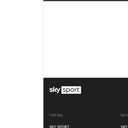
I siti Sky:
Serv
SKY SPORT
SKY