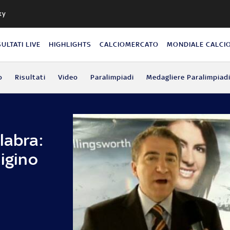
ky
SULTATI LIVE
HIGHLIGHTS
CALCIOMERCATO
MONDIALE CALCI
o
Risultati
Video
Paralimpiadi
Medagliere Paralimpiad
labra:
uigino