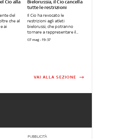
el Cio alla
Bielorussia, il Cio cancella
tutte le restrizioni
dente del
Il Cio ha revocato le
oltre che al
restrizioni agli atleti
e ai
bielorussi, che potranno
tornare a rappresentare il...
07 mag - 19:37
VAI ALLA SEZIONE
PUBBLICITÀ