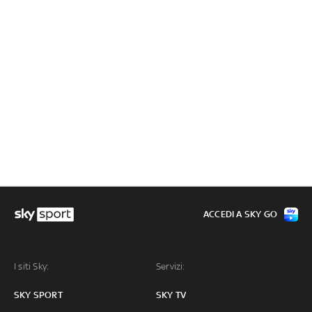
ACCEDI A SKY GO
I siti Sky:
Servizi:
SKY SPORT
SKY TV