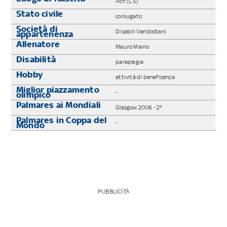
Acri (CS)
Stato civile
coniugato
Società di
Disabili Vandostani
appartenenza
Allenatore
Mauro Maino
Disabilità
paraplegia
Hobby
attività di beneficenza
Miglior piazzamento
-
olimpico
Palmares ai Mondiali
Glasgow 2006 - 2°
Palmares in Coppa del
-
Mondo
PUBBLICITÀ