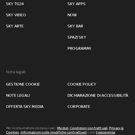
SKY TG24
SKY APPS
SKY VIDEO
NOW
SKY ARTE
SKY BAR
SPAZI SKY
PROGRAMMI
Note legali:
GESTIONE COOKIE
COOKIE POLICY
NOTE LEGALI
DICHIARAZIONE DI ACCESSIBILITÀ
OFFERTA SKY MEDIA
CORPORATE
Per il consumatore clicca qui per i
Moduli, Condizioni contrattuali
,
Privacy &
Cookies
,
informazioni sulle modifiche contrattuali
o per
trasparenza