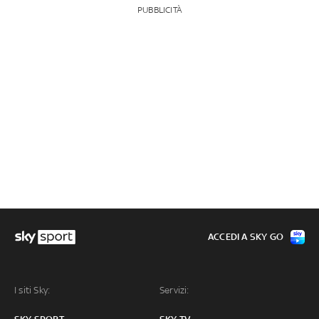
PUBBLICITÀ
ACCEDI A SKY GO
I siti Sky:
Servizi: