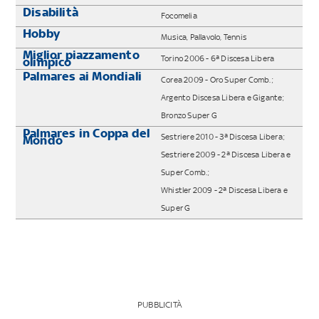
Disabilità
Focomelia
Hobby
Musica, Pallavolo, Tennis
Miglior piazzamento
Torino 2006 - 6ª Discesa Libera
olimpico
Palmares ai Mondiali
Corea 2009 - Oro Super Comb.;
Argento Discesa Libera e Gigante;
Bronzo Super G
Palmares in Coppa del
Sestriere 2010 - 3ª Discesa Libera;
Mondo
Sestriere 2009 - 2ª Discesa Libera e
Super Comb.;
Whistler 2009 - 2ª Discesa Libera e
Super G
PUBBLICITÀ