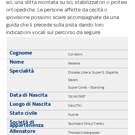
sci, una slitta montata su sci, stabilizzatori o protesi
ortopediche. Le persone affette da cecità o
ipovisione possono sciare accompagnate da una
guida che li precede sulla pista dando loro
indicazioni vocali sul percorso da seguire.
Cognome
Corradini
Nome
Melania
Specialità
Discesa Libera, Super G, Gigante,
Slalom,
Super Comb. - Standing
Data di Nascita
13/04/1987
Luogo di Nascita
Cles (TN)
Stato civile
Nubile
Società di
Sportabili Onlus Trento
appartenenza
Allenatore
Thomas Andergasser