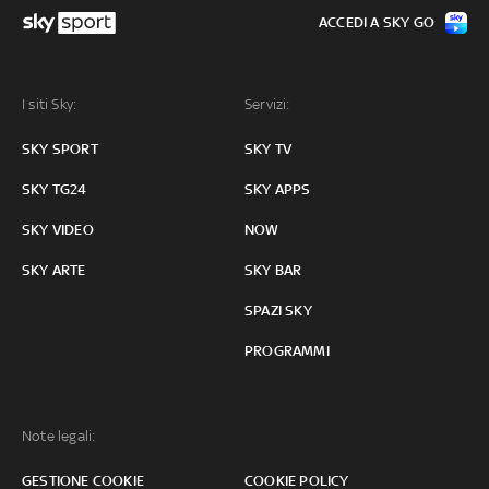
ACCEDI A SKY GO
I siti Sky:
Servizi:
SKY SPORT
SKY TV
SKY TG24
SKY APPS
SKY VIDEO
NOW
SKY ARTE
SKY BAR
SPAZI SKY
PROGRAMMI
Note legali:
GESTIONE COOKIE
COOKIE POLICY