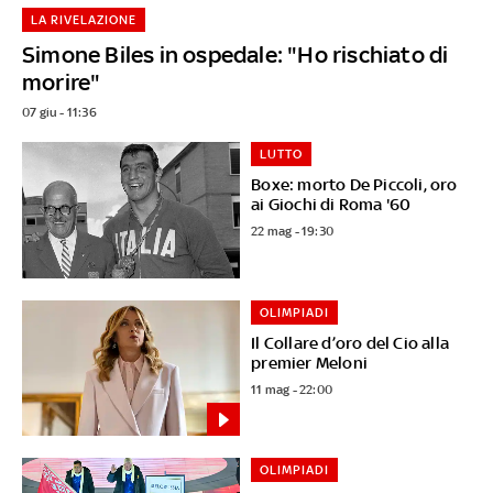
LA RIVELAZIONE
Simone Biles in ospedale: "Ho rischiato di
morire"
07 giu - 11:36
LUTTO
Boxe: morto De Piccoli, oro
ai Giochi di Roma '60
22 mag - 19:30
OLIMPIADI
Il Collare d’oro del Cio alla
premier Meloni
11 mag - 22:00
OLIMPIADI