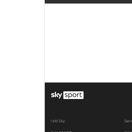
I siti Sky:
Serv