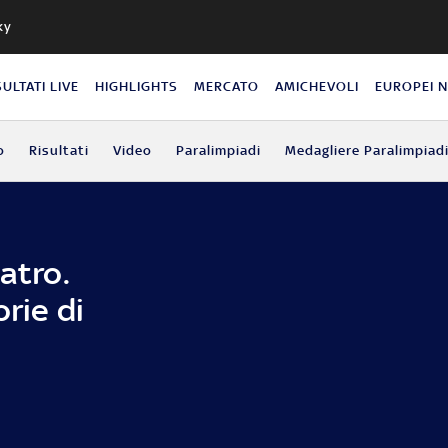
ky
SULTATI LIVE
HIGHLIGHTS
MERCATO
AMICHEVOLI
EUROPEI 
o
Risultati
Video
Paralimpiadi
Medagliere Paralimpiad
atro.
rie di