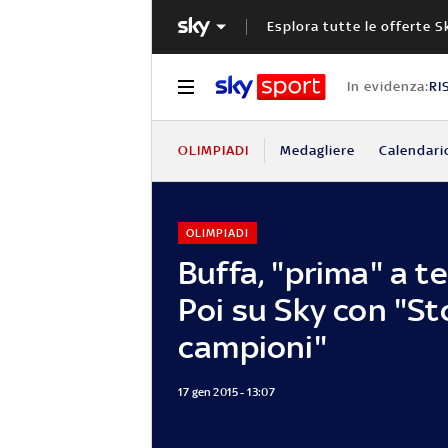
Esplora tutte le offerte S
In evidenza:
RI
OLIMPIADI
Medagliere
Calendari
OLIMPIADI
Buffa, "prima" a te
Poi su Sky con "Sto
campioni"
17 gen 2015 - 13:07