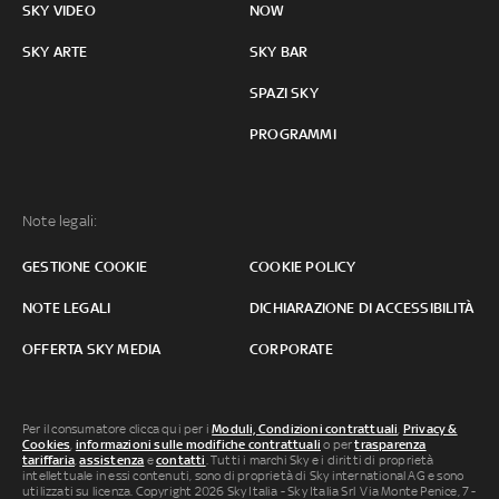
SKY VIDEO
NOW
SKY ARTE
SKY BAR
SPAZI SKY
PROGRAMMI
Note legali:
GESTIONE COOKIE
COOKIE POLICY
NOTE LEGALI
DICHIARAZIONE DI ACCESSIBILITÀ
OFFERTA SKY MEDIA
CORPORATE
Per il consumatore clicca qui per i
Moduli, Condizioni contrattuali
,
Privacy &
Cookies
,
informazioni sulle modifiche contrattuali
o per
trasparenza
tariffaria
,
assistenza
e
contatti
. Tutti i marchi Sky e i diritti di proprietà
intellettuale in essi contenuti, sono di proprietà di Sky international AG e sono
utilizzati su licenza. Copyright 2026 Sky Italia - Sky Italia Srl Via Monte Penice, 7 -