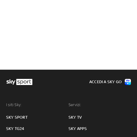
ACCEDI A SKY GO
I siti Sky:
Servizi:
SKY SPORT
SKY TV
SKY TG24
SKY APPS