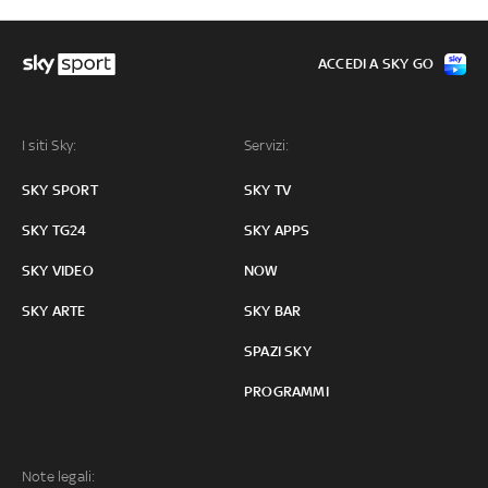
ACCEDI A SKY GO
I siti Sky:
Servizi:
SKY SPORT
SKY TV
SKY TG24
SKY APPS
SKY VIDEO
NOW
SKY ARTE
SKY BAR
SPAZI SKY
PROGRAMMI
Note legali: