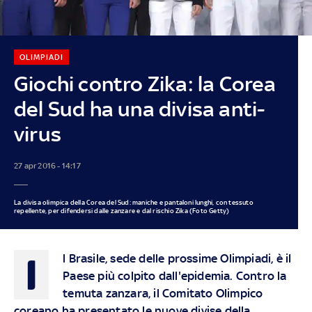
OLIMPIADI
Giochi contro Zika: la Corea
del Sud ha una divisa anti-
virus
27 apr 2016 - 14:17
La divisa olimpica della Corea del Sud: maniche e pantaloni lunghi, con tessuto
repellente, per difendersi dalle zanzare e dal rischio Zika (Foto Getty)
I
l Brasile, sede delle prossime Olimpiadi, è il
Paese più colpito dall'epidemia. Contro la
temuta zanzara, il Comitato Olimpico
coreano ha presentato le nuove divise della