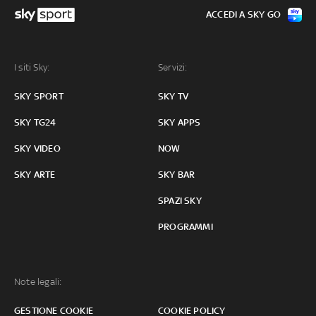
ACCEDI A SKY GO
I siti Sky:
Servizi:
SKY SPORT
SKY TV
SKY TG24
SKY APPS
SKY VIDEO
NOW
SKY ARTE
SKY BAR
SPAZI SKY
PROGRAMMI
Note legali:
GESTIONE COOKIE
COOKIE POLICY