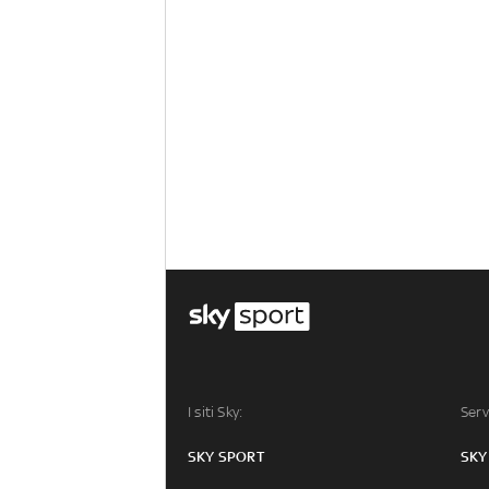
I siti Sky:
Serv
SKY SPORT
SKY