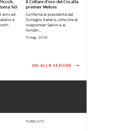
iccoli,
Il Collare d’oro del Cio alla
 Roma '60
premier Meloni
8 anni ed
Conferita al presidente del
taliano a
Consiglio italiano, oltre che al
iochi
vicepremier Salvini e ai
ministri...
11 mag - 22:00
VAI ALLA SEZIONE
PUBBLICITÀ