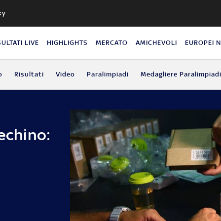
ky
SULTATI LIVE
HIGHLIGHTS
MERCATO
AMICHEVOLI
EUROPEI 
o
Risultati
Video
Paralimpiadi
Medagliere Paralimpiad
Pechino: