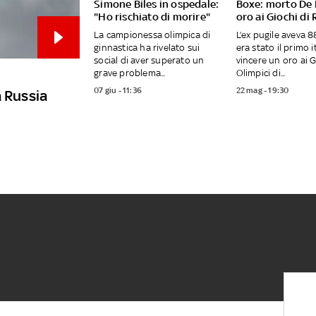
Simone Biles in ospedale:
Boxe: morto De P
"Ho rischiato di morire"
oro ai Giochi di
La campionessa olimpica di
L’ex pugile aveva 8
ginnastica ha rivelato sui
era stato il primo i
social di aver superato un
vincere un oro ai G
grave problema...
Olimpici di...
07 giu - 11:36
22 mag - 19:30
la Russia