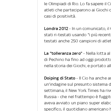
le Olimpiadi di Rio. Lo fa sapere il
atleti che parteciparono ai Giochi
casi di positività.
Londra 2012
- In un comunicato, il
stati ri-testati usando "i più recent
testati anche 250 campioni di atle
La "tolleranza zero"
- Nella lotta a
di Pechino ha fino ad oggi prodotto
nella storia dei Giochi, e portato a
Doiping di Stato
- Il Cio ha anche 
un'indagine sul presunto sistema di
settimana, il New York Times ha riv
Russia - che nel frattempo è fuggito
aveva avviato un piano super elabo
specifico, il quotidiano americano 