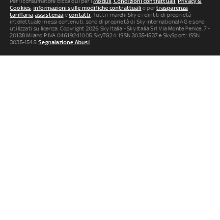
Per il consumatore clicca qui per i
Moduli, Condizioni contrattuali
,
Privacy &
Cookies
,
informazioni sulle modifiche contrattuali
o per
trasparenza
tariffaria
,
assistenza
e
contatti
. Tutti i marchi Sky e i diritti di proprietà
intellettuale in essi contenuti, sono di proprietà di Sky international AG e sono
utilizzati su licenza. Copyright 2026 Sky Italia - Sky Italia Srl Via Monte Penice, 7 -
20138 Milano P.IVA 04619241005. SkyTG24: ISSN 3035-1537 e SkySport: ISSN
3035-1545.
Segnalazione Abusi