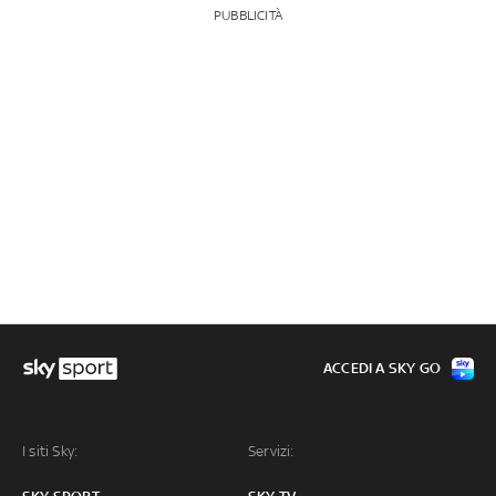
PUBBLICITÀ
ACCEDI A SKY GO
I siti Sky:
Servizi: