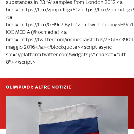
substances in 23 “A” samples from London 2012 <a
href="https://t.co/zpnpxJbgx5">https://t.co/zpnpxJbg
<a
href="https://t.co/GH9c7lByTo">pic.twitter.com/GH9c
IOC MEDIA (@iocmedia) <a
href="https://twitter.com/iocmedia/status/73615739
maggio 2016</a></blockquote><script async
src="//platform.twitter.com/widgets.js" charset="utf-
8"></script>
OLIMPIADI: ALTRE NOTIZIE