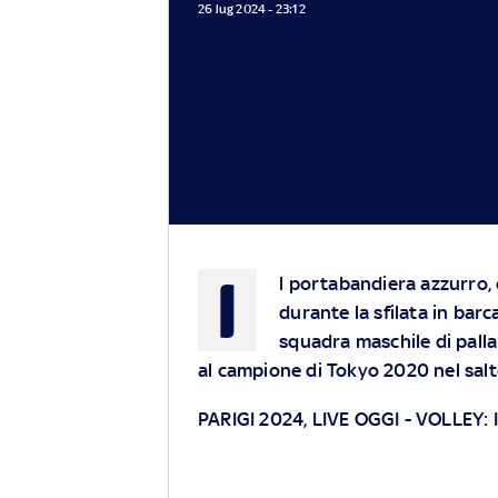
26 lug 2024 - 23:12
I
l portabandiera azzurro, 
durante la sfilata in barc
squadra maschile di pall
al campione di Tokyo 2020 nel salto
PARIGI 2024, LIVE OGGI
-
VOLLEY: 