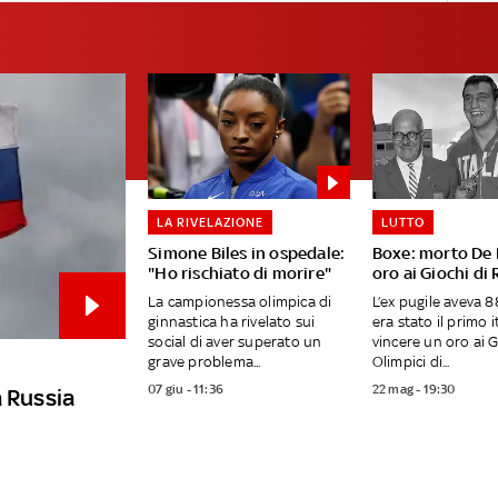
LA RIVELAZIONE
LUTTO
Simone Biles in ospedale:
Boxe: morto De P
"Ho rischiato di morire"
oro ai Giochi di
La campionessa olimpica di
L’ex pugile aveva 8
ginnastica ha rivelato sui
era stato il primo i
social di aver superato un
vincere un oro ai G
grave problema...
Olimpici di...
07 giu - 11:36
22 mag - 19:30
la Russia