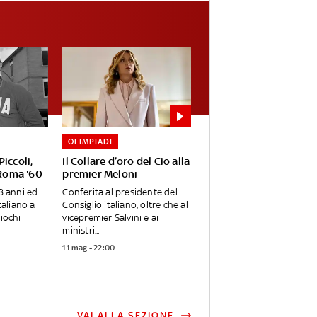
OLIMPIADI
iccoli,
Il Collare d’oro del Cio alla
 Roma '60
premier Meloni
8 anni ed
Conferita al presidente del
taliano a
Consiglio italiano, oltre che al
iochi
vicepremier Salvini e ai
ministri...
11 mag - 22:00
VAI ALLA SEZIONE