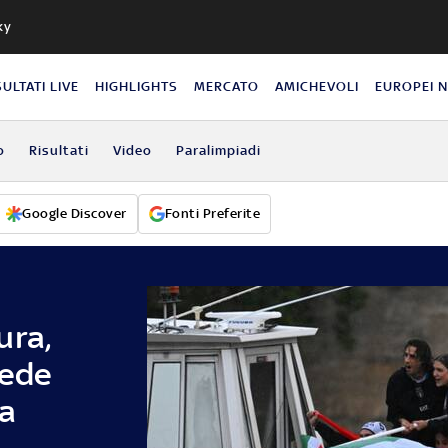
ky
SULTATI LIVE
HIGHLIGHTS
MERCATO
AMICHEVOLI
EUROPEI 
o
Risultati
Video
Paralimpiadi
Google Discover
Fonti Preferite
ura,
fede
na