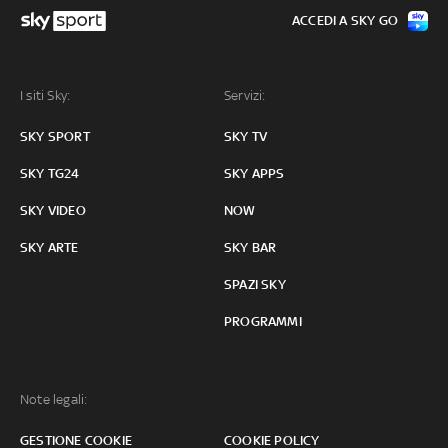
ACCEDI A SKY GO
I siti Sky:
Servizi:
SKY SPORT
SKY TV
SKY TG24
SKY APPS
SKY VIDEO
NOW
SKY ARTE
SKY BAR
SPAZI SKY
PROGRAMMI
Note legali:
GESTIONE COOKIE
COOKIE POLICY