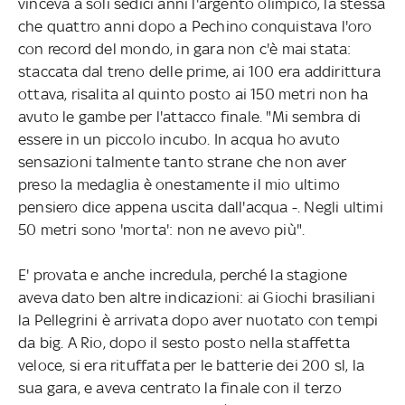
vinceva a soli sedici anni l'argento olimpico, la stessa
che quattro anni dopo a Pechino conquistava l'oro
con record del mondo, in gara non c'è mai stata:
staccata dal treno delle prime, ai 100 era addirittura
ottava, risalita al quinto posto ai 150 metri non ha
avuto le gambe per l'attacco finale. "Mi sembra di
essere in un piccolo incubo. In acqua ho avuto
sensazioni talmente tanto strane che non aver
preso la medaglia è onestamente il mio ultimo
pensiero dice appena uscita dall'acqua -. Negli ultimi
50 metri sono 'morta': non ne avevo più".
E' provata e anche incredula, perché la stagione
aveva dato ben altre indicazioni: ai Giochi brasiliani
la Pellegrini è arrivata dopo aver nuotato con tempi
da big. A Rio, dopo il sesto posto nella staffetta
veloce, si era rituffata per le batterie dei 200 sl, la
sua gara, e aveva centrato la finale con il terzo