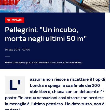
OLIMPIADI
Pellegrini: "Un incubo,
morta negli ultimi 50 m"
10 ago 2016 - 07:00
Federica Pellegrini, quarta nella finale dei 200 sl a Rio 2016 (Foto Getty)
L'
azzurra non riesce a riscattare il flop di
Londra e spiega la sua finale dei 200
stile libero, chiusa con un deludente 4°
posto: "In acqua sensazioni così strane che perdere
la medaglia è l'ultimo pensiero. Ho dato tutto, non è
andata"