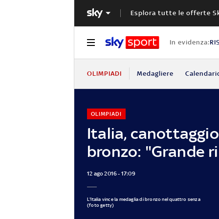
Esplora tutte le offerte S
In evidenza:
RI
OLIMPIADI
Medagliere
Calendari
OLIMPIADI
Italia, canottaggio
bronzo: "Grande r
12 ago 2016 - 17:09
L'Italia vince la medaglia di bronzo nel quattro senza
(foto getty)