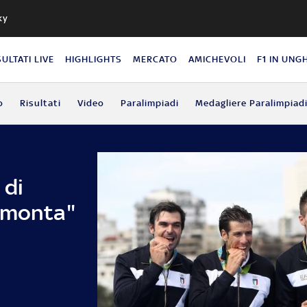
ky
SULTATI LIVE
HIGHLIGHTS
MERCATO
AMICHEVOLI
F1 IN UNG
o
Risultati
Video
Paralimpiadi
Medagliere Paralimpiad
 di
imonta"