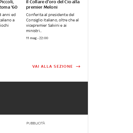
iccoli,
Il Collare d’oro del Cio alla
 Roma '60
premier Meloni
8 anni ed
Conferita al presidente del
taliano a
Consiglio italiano, oltre che al
iochi
vicepremier Salvini e ai
ministri...
11 mag - 22:00
VAI ALLA SEZIONE
PUBBLICITÀ