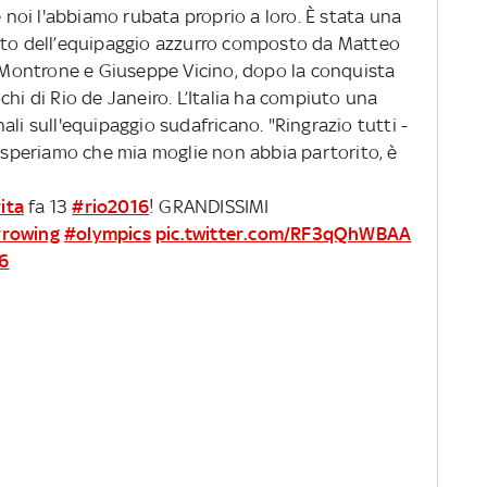
e noi l'abbiamo rubata proprio a loro. È stata una
ento dell’equipaggio azzurro composto da Matteo
Montrone e Giuseppe Vicino, dopo la conquista
chi di Rio de Janeiro. L’Italia ha compiuto una
li sull'equipaggio sudafricano. "Ringrazio tutti -
periamo che mia moglie non abbia partorito, è
ita
fa 13
#rio2016
! GRANDISSIMI
rowing
#olympics
pic.twitter.com/RF3qQhWBAA
16