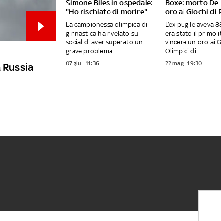
Simone Biles in ospedale:
Boxe: morto De P
"Ho rischiato di morire"
oro ai Giochi di
La campionessa olimpica di
L’ex pugile aveva 8
ginnastica ha rivelato sui
era stato il primo i
social di aver superato un
vincere un oro ai G
grave problema...
Olimpici di...
07 giu - 11:36
22 mag - 19:30
la Russia