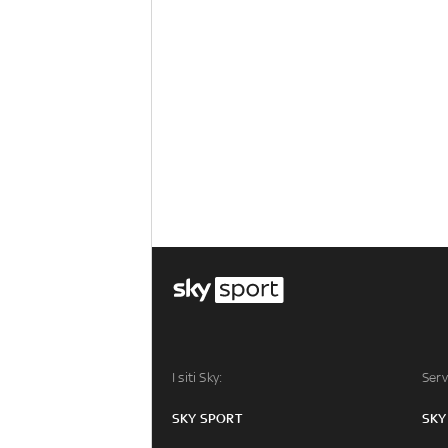
I siti Sky:
Serv
SKY SPORT
SKY