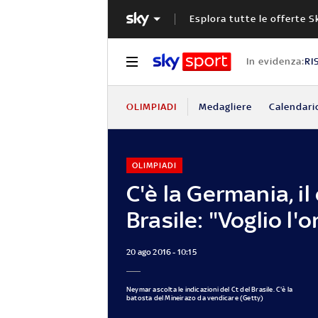
Esplora tutte le offerte S
In evidenza:
RI
OLIMPIADI
Medagliere
Calendari
OLIMPIADI
C'è la Germania, il 
Brasile: "Voglio l'o
20 ago 2016 - 10:15
Neymar ascolta le indicazioni del Ct del Brasile. C'è la
batosta del Mineirazo da vendicare (Getty)