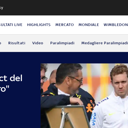
ky
SULTATI LIVE
HIGHLIGHTS
MERCATO
MONDIALE
WIMBLEDO
o
Risultati
Video
Paralimpiadi
Medagliere Paralimpiad
ct del
ro"