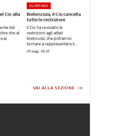
OLIMPIADI
el Cio alla
Bielorussia, il Cio cancella
tutte le restrizioni
dente del
Il Cio ha revocato le
oltre che al
restrizioni agli atleti
e ai
bielorussi, che potranno
tornare a rappresentare il...
07 mag - 19:37
VAI ALLA SEZIONE