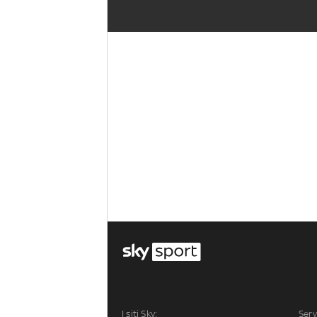
I siti Sky:
Serv