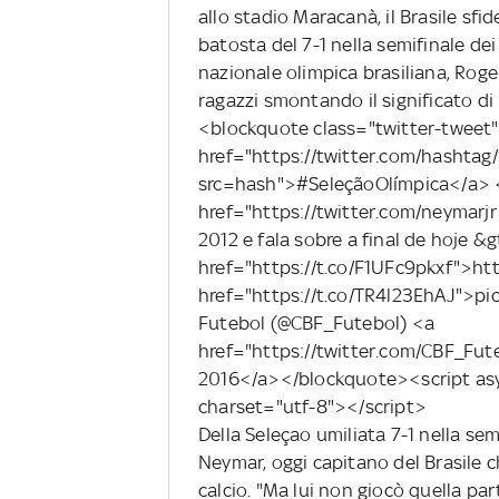
allo stadio Maracanà, il Brasile sfi
batosta del 7-1 nella semifinale dei
nazionale olimpica brasiliana, Roger
ragazzi smontando il significato d
<blockquote class="twitter-tweet"
href="https://twitter.com/hash
src=hash">#SeleçãoOlímpica</a> 
href="https://twitter.com/neymar
2012 e fala sobre a final de hoje &g
href="https://t.co/F1UFc9pkxf">ht
href="https://t.co/TR4l23EhAJ">p
Futebol (@CBF_Futebol) <a
href="https://twitter.com/CBF_F
2016</a></blockquote><script asyn
charset="utf-8"></script>
Della Seleçao umiliata 7-1 nella se
Neymar, oggi capitano del Brasile c
calcio. "Ma lui non giocò quella part