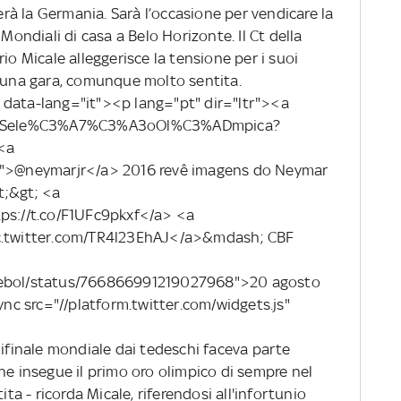
derà la Germania. Sarà l’occasione per vendicare la
 Mondiali di casa a Belo Horizonte. Il Ct della
io Micale alleggerisce la tensione per i suoi
i una gara, comunque molto sentita.
 data-lang="it"><p lang="pt" dir="ltr"><a
tag/Sele%C3%A7%C3%A3oOl%C3%ADmpica?
<a
jr">@neymarjr</a> 2016 revê imagens do Neymar
t;&gt; <a
tps://t.co/F1UFc9pkxf</a> <a
ic.twitter.com/TR4l23EhAJ</a>&mdash; CBF
utebol/status/766866991219027968">20 agosto
c src="//platform.twitter.com/widgets.js"
mifinale mondiale dai tedeschi faceva parte
he insegue il primo oro olimpico di sempre nel
ita - ricorda Micale, riferendosi all'infortunio