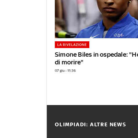
LA RIVELAZIONE
Simone Biles in ospedale: "H
di morire"
07 giu - 11:36
OLIMPIADI: ALTRE NEWS