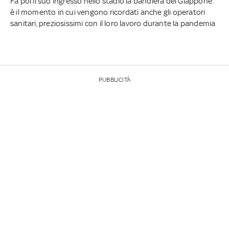
Fa poi il suo ingresso nello stadio la bandiera del Giappone:
è il momento in cui vengono ricordati anche gli operatori
sanitari, preziosissimi con il loro lavoro durante la pandemia
PUBBLICITÀ