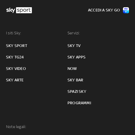
ACCEDI A SKY GO
I siti Sky:
Servizi:
SKY SPORT
SKY TV
SKY TG24
SKY APPS
SKY VIDEO
NOW
SKY ARTE
SKY BAR
SPAZI SKY
PROGRAMMI
Note legali: