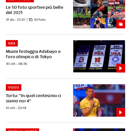
Le 50 foto sportive più belle
del 2021
31 dic - 12:30
50 foto
NBA
Miami festeggia Adebayo e
l'oro olimpico di Tokyo
30 ott - 08:36
VIDEO
Tortu: "In quel centesimo ci
siamo noi 4"
10 ott - 20:18