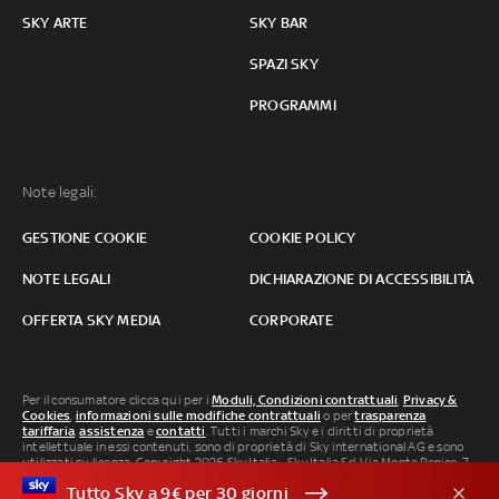
SKY ARTE
SKY BAR
SPAZI SKY
PROGRAMMI
Note legali:
GESTIONE COOKIE
COOKIE POLICY
NOTE LEGALI
DICHIARAZIONE DI ACCESSIBILITÀ
OFFERTA SKY MEDIA
CORPORATE
Per il consumatore clicca qui per i
Moduli, Condizioni contrattuali
,
Privacy &
Cookies
,
informazioni sulle modifiche contrattuali
o per
trasparenza
tariffaria
,
assistenza
e
contatti
. Tutti i marchi Sky e i diritti di proprietà
intellettuale in essi contenuti, sono di proprietà di Sky international AG e sono
utilizzati su licenza. Copyright 2026 Sky Italia - Sky Italia Srl Via Monte Penice, 7 -
20138 Milano P.IVA 04619241005. SkyTG24: ISSN 3035-1537 e SkySport: ISSN
Tutto Sky a 9€ per 30 giorni
3035-1545.
Segnalazione Abusi