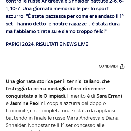
contro le russe Andreeva e Shnaider battute 2-6, 6-
1, 10-7. Una giornata memorabile per lo sport
azzurro: "È stata pazzesca per come era andato il 1°
set - hanno detto le nostre ragazze -, è stata dura
ma l'abbiamo tirata su e siamo troppo felici"
PARIGI 2024, RISULTATI E NEWS LIVE
CONDIVIDI
Una giornata storica per il tennis italiano, che
festeggia la prima medaglia d'oro di sempre
conquistata alle Olimpiadi
. Il merito è di
Sara Errani
e
Jasmine Paolini
, coppia azzurra del doppio
femminile, che completa una scalata da applausi
battendo in finale le russe Mirra Andreeva e Diana
Shnaider. Nonostante il 1° set concesso alle