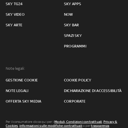
SKY TG24
SKY APPS
SKY VIDEO
NOW
SKY ARTE
SKY BAR
SPAZI SKY
PROGRAMMI
Note legali:
GESTIONE COOKIE
COOKIE POLICY
NOTE LEGALI
DICHIARAZIONE DI ACCESSIBILITÀ
OFFERTA SKY MEDIA
CORPORATE
Per il consumatore clicca qui per i
Moduli, Condizioni contrattuali
,
Privacy &
Cookies
,
informazioni sulle modifiche contrattuali
o per
trasparenza