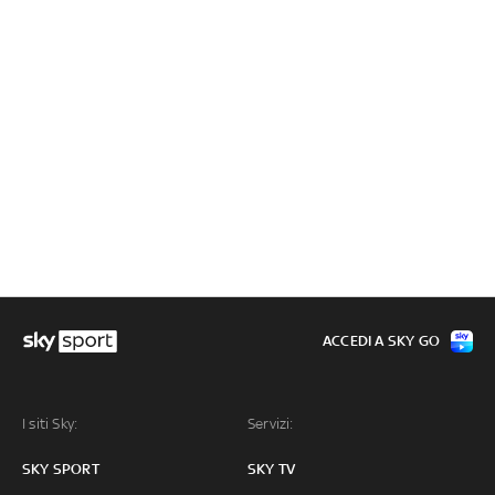
ACCEDI A SKY GO
I siti Sky:
Servizi:
SKY SPORT
SKY TV