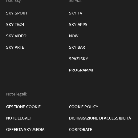
I siti Sky:
Servizi:
SKY SPORT
SKY TV
SKY TG24
SKY APPS
SKY VIDEO
NOW
SKY ARTE
SKY BAR
SPAZI SKY
PROGRAMMI
Note legali:
GESTIONE COOKIE
COOKIE POLICY
NOTE LEGALI
DICHIARAZIONE DI ACCESSIBILITÀ
OFFERTA SKY MEDIA
CORPORATE